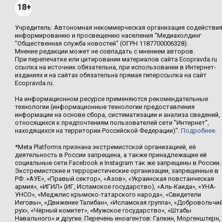
18+
Учредитель: Автономная некоммерческая организация содействи
информированию и просвещению населения "Медиахолдинг
"Общественная служба новостей" (ОГРН 1187700006328).
Мнение редакции может не совпадать с мнением авторов.
При перепечатке или цитировании материалов сайта Ecopravda.ru
ссылка на источник обязательна, при использовании в Интернет-
изданиях и на сайтах обязательна прямая гиперссылка на сайт
Ecopravda.ru.
На информационном ресурсе применяются рекомендательные
технологии (информационные технологии предоставления
информации на основе сбора, систематизации и анализа сведений,
относящихся к предпочтениям пользователей сети "Интернет",
находящихся на территории Российской Федерации)".
Подробнее
.
*Meta Platforms признана экстремистской организацией, её
деятельность в России запрещена, а также принадлежащие ей
социальные сети Facebook и Instagram так же запрещены в России.
Экстремистские и террористические организации, запрещенные в
РФ: «АУЕ», «Правый сектор», «Азов», «Украинская повстанческая
армия», «ИГИЛ» (ИГ, Исламское государство), «Аль-Каида», «УНА-
УНСО», «Меджлис крымско-татарского народа», «Свидетели
Иеговы», «Движение Талибан», «Исламская группа», «Добровольчи
рух», «Чёрный комитет», «Мужское государство», «Штабы
Навального» и другие. Перечень иноагентов: Галкин, Моргенштерн,