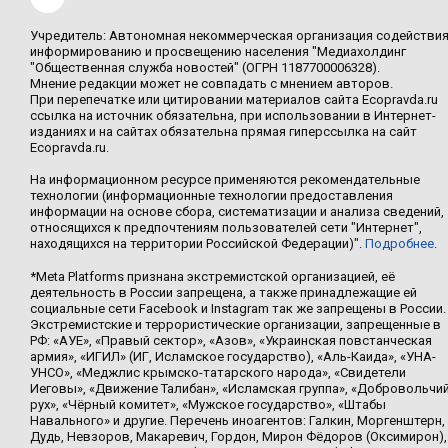
Учредитель: Автономная некоммерческая организация содействи
информированию и просвещению населения "Медиахолдинг
"Общественная служба новостей" (ОГРН 1187700006328).
Мнение редакции может не совпадать с мнением авторов.
При перепечатке или цитировании материалов сайта Ecopravda.ru
ссылка на источник обязательна, при использовании в Интернет-
изданиях и на сайтах обязательна прямая гиперссылка на сайт
Ecopravda.ru.
На информационном ресурсе применяются рекомендательные
технологии (информационные технологии предоставления
информации на основе сбора, систематизации и анализа сведений,
относящихся к предпочтениям пользователей сети "Интернет",
находящихся на территории Российской Федерации)".
Подробнее
.
*Meta Platforms признана экстремистской организацией, её
деятельность в России запрещена, а также принадлежащие ей
социальные сети Facebook и Instagram так же запрещены в России.
Экстремистские и террористические организации, запрещенные в
РФ: «АУЕ», «Правый сектор», «Азов», «Украинская повстанческая
армия», «ИГИЛ» (ИГ, Исламское государство), «Аль-Каида», «УНА-
УНСО», «Меджлис крымско-татарского народа», «Свидетели
Иеговы», «Движение Талибан», «Исламская группа», «Добровольчи
рух», «Чёрный комитет», «Мужское государство», «Штабы
Навального» и другие. Перечень иноагентов: Галкин, Моргенштерн,
Дудь, Невзоров, Макаревич, Гордон, Мирон Фёдоров (Оксимирон),