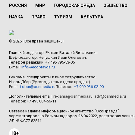
РОССИЯ
МИР
ГОРОДСКАЯ СРЕДА
ОБЩЕСТВО
НАУКА
ПРАВО
ТУРИЗМ
КУЛЬТУРА
© 2026 | Все права защищены
Главный редактор: Рыжов Виталий Витальевич
Шеф-редактор: Чечушкин Иван Олегович.
Телефон редакции: +7 495 795-53-05
E-mail:
info@ecopravda.ru
Реклама, спецпроекты и иное сотрудничество:
Игорь Дбар
(Руководитель отдела продаж)
Email:
i.dbar@osnmedia.ru
Телефон:
+7 909 936-02-90
Дополнительные email:
reklama@osnmedia.ru
,
adv@osnmedia.ru
Телефон:
+7 495 004-56-11
Сетевое издание Информационное агентство "ЭкоПравда"
зарегистрировано Роскомнадзором 26.04.2022, реестровая запись
ЭЛ № ФС77-82811.
18+