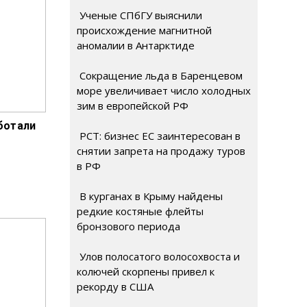
Ученые СПбГУ выяснили
происхождение магнитной
аномалии в Антарктиде
Сокращение льда в Баренцевом
море увеличивает число холодных
зим в европейской РФ
ботали
РСТ: бизнес ЕС заинтересован в
снятии запрета на продажу туров
в РФ
В курганах в Крыму найдены
редкие костяные флейты
бронзового периода
Улов полосатого волосохвоста и
колючей скорпены привел к
рекорду в США