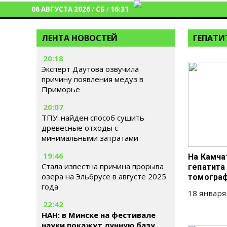
08 АВГУСТА 2026
/
СБ
/
16:31
ЛЕНТА НОВОСТЕЙ
ГЕПАТИ
20:18
Эксперт Даутова озвучила
причину появления медуз в
Приморье
20:07
ТПУ: найден способ сушить
древесные отходы с
минимальными затратами
19:46
На Камча
Стала известна причина прорыва
гепатита
озера на Эльбрусе в августе 2025
томограф
года
18 января
22:42
НАН: в Минске на фестивале
науки покажут лунную базу