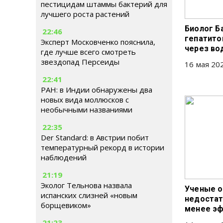
пестицидам штаммы бактерий для
лучшего роста растений
Биолог Б
22:46
гепатито
Эксперт Московченко пояснила,
через во
где лучше всего смотреть
звездопад Персеиды
16 мая 202
22:41
РАН: в Индии обнаружены два
новых вида моллюсков с
необычными названиями
22:35
Der Standard: в Австрии побит
температурный рекорд в истории
наблюдений
21:19
Эколог Тельнова назвала
Ученые о
испанских слизней «новым
недостат
борщевиком»
менее э
21:23