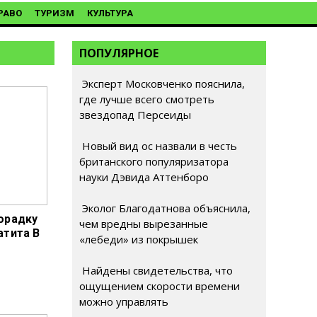
РАВО
ТУРИЗМ
КУЛЬТУРА
ПОПУЛЯРНОЕ
Эксперт Московченко пояснила,
где лучше всего смотреть
звездопад Персеиды
Новый вид ос назвали в честь
британского популяризатора
науки Дэвида Аттенборо
Эколог Благодатнова объяснила,
орадку
чем вредны вырезанные
атита В
«лебеди» из покрышек
Найдены свидетельства, что
ощущением скорости времени
можно управлять