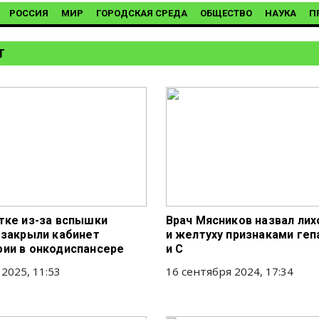
РОССИЯ
МИР
ГОРОДСКАЯ СРЕДА
ОБЩЕСТВО
НАУКА
П
Т
тке из-за вспышки
Врач Мясников назвал лих
 закрыли кабинет
и желтуху признаками геп
ии в онкодиспансере
и С
 2025, 11:53
16 сентября 2024, 17:34