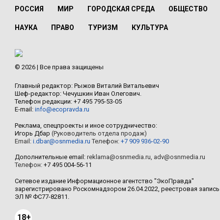
РОССИЯ
МИР
ГОРОДСКАЯ СРЕДА
ОБЩЕСТВО
НАУКА
ПРАВО
ТУРИЗМ
КУЛЬТУРА
© 2026 | Все права защищены
Главный редактор: Рыжов Виталий Витальевич
Шеф-редактор: Чечушкин Иван Олегович.
Телефон редакции: +7 495 795-53-05
E-mail:
info@ecopravda.ru
Реклама, спецпроекты и иное сотрудничество:
Игорь Дбар
(Руководитель отдела продаж)
Email:
i.dbar@osnmedia.ru
Телефон:
+7 909 936-02-90
Дополнительные email:
reklama@osnmedia.ru
,
adv@osnmedia.ru
Телефон:
+7 495 004-56-11
Сетевое издание Информационное агентство "ЭкоПравда"
зарегистрировано Роскомнадзором 26.04.2022, реестровая запись
ЭЛ № ФС77-82811.
18+