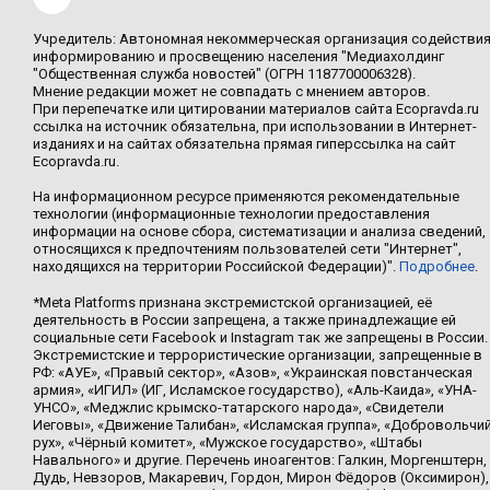
Учредитель: Автономная некоммерческая организация содействи
информированию и просвещению населения "Медиахолдинг
"Общественная служба новостей" (ОГРН 1187700006328).
Мнение редакции может не совпадать с мнением авторов.
При перепечатке или цитировании материалов сайта Ecopravda.ru
ссылка на источник обязательна, при использовании в Интернет-
изданиях и на сайтах обязательна прямая гиперссылка на сайт
Ecopravda.ru.
На информационном ресурсе применяются рекомендательные
технологии (информационные технологии предоставления
информации на основе сбора, систематизации и анализа сведений,
относящихся к предпочтениям пользователей сети "Интернет",
находящихся на территории Российской Федерации)".
Подробнее
.
*Meta Platforms признана экстремистской организацией, её
деятельность в России запрещена, а также принадлежащие ей
социальные сети Facebook и Instagram так же запрещены в России.
Экстремистские и террористические организации, запрещенные в
РФ: «АУЕ», «Правый сектор», «Азов», «Украинская повстанческая
армия», «ИГИЛ» (ИГ, Исламское государство), «Аль-Каида», «УНА-
УНСО», «Меджлис крымско-татарского народа», «Свидетели
Иеговы», «Движение Талибан», «Исламская группа», «Добровольчи
рух», «Чёрный комитет», «Мужское государство», «Штабы
Навального» и другие. Перечень иноагентов: Галкин, Моргенштерн,
Дудь, Невзоров, Макаревич, Гордон, Мирон Фёдоров (Оксимирон),