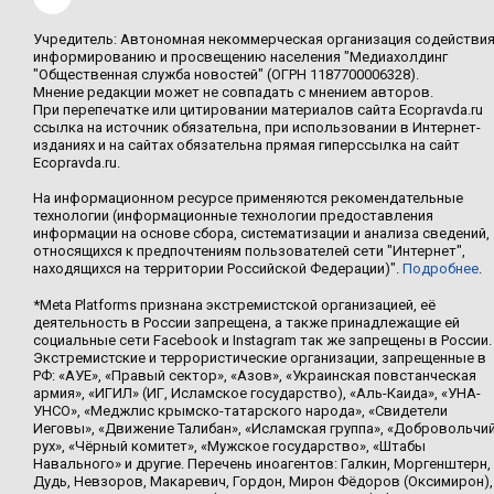
Учредитель: Автономная некоммерческая организация содействи
информированию и просвещению населения "Медиахолдинг
"Общественная служба новостей" (ОГРН 1187700006328).
Мнение редакции может не совпадать с мнением авторов.
При перепечатке или цитировании материалов сайта Ecopravda.ru
ссылка на источник обязательна, при использовании в Интернет-
изданиях и на сайтах обязательна прямая гиперссылка на сайт
Ecopravda.ru.
На информационном ресурсе применяются рекомендательные
технологии (информационные технологии предоставления
информации на основе сбора, систематизации и анализа сведений,
относящихся к предпочтениям пользователей сети "Интернет",
находящихся на территории Российской Федерации)".
Подробнее
.
*Meta Platforms признана экстремистской организацией, её
деятельность в России запрещена, а также принадлежащие ей
социальные сети Facebook и Instagram так же запрещены в России.
Экстремистские и террористические организации, запрещенные в
РФ: «АУЕ», «Правый сектор», «Азов», «Украинская повстанческая
армия», «ИГИЛ» (ИГ, Исламское государство), «Аль-Каида», «УНА-
УНСО», «Меджлис крымско-татарского народа», «Свидетели
Иеговы», «Движение Талибан», «Исламская группа», «Добровольчи
рух», «Чёрный комитет», «Мужское государство», «Штабы
Навального» и другие. Перечень иноагентов: Галкин, Моргенштерн,
Дудь, Невзоров, Макаревич, Гордон, Мирон Фёдоров (Оксимирон),