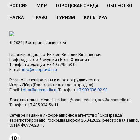
РОССИЯ
МИР
ГОРОДСКАЯ СРЕДА
ОБЩЕСТВО
НАУКА
ПРАВО
ТУРИЗМ
КУЛЬТУРА
© 2026 | Все права защищены
Главный редактор: Рыжов Виталий Витальевич
Шеф-редактор: Чечушкин Иван Олегович.
Телефон редакции: +7 495 795-53-05
E-mail:
info@ecopravda.ru
Реклама, спецпроекты и иное сотрудничество:
Игорь Дбар
(Руководитель отдела продаж)
Email:
i.dbar@osnmedia.ru
Телефон:
+7 909 936-02-90
Дополнительные email:
reklama@osnmedia.ru
,
adv@osnmedia.ru
Телефон:
+7 495 004-56-11
Сетевое издание Информационное агентство "ЭкоПравда"
зарегистрировано Роскомнадзором 26.04.2022, реестровая запись
ЭЛ № ФС77-82811.
18+