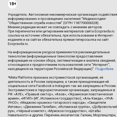
18+
Учредитель: Автономная некоммерческая организация содействи
информированию и просвещению населения "Медиахолдинг
"Общественная служба новостей" (ОГРН 1187700006328).
Мнение редакции может не совпадать с мнением авторов.
При перепечатке или цитировании материалов сайта Ecopravda.ru
ссылка на источник обязательна, при использовании в Интернет-
изданиях и на сайтах обязательна прямая гиперссылка на сайт
Ecopravda.ru.
На информационном ресурсе применяются рекомендательные
технологии (информационные технологии предоставления
информации на основе сбора, систематизации и анализа сведений,
относящихся к предпочтениям пользователей сети "Интернет",
находящихся на территории Российской Федерации)".
Подробнее
.
*Meta Platforms признана экстремистской организацией, её
деятельность в России запрещена, а также принадлежащие ей
социальные сети Facebook и Instagram так же запрещены в России.
Экстремистские и террористические организации, запрещенные в
РФ: «АУЕ», «Правый сектор», «Азов», «Украинская повстанческая
армия», «ИГИЛ» (ИГ, Исламское государство), «Аль-Каида», «УНА-
УНСО», «Меджлис крымско-татарского народа», «Свидетели
Иеговы», «Движение Талибан», «Исламская группа», «Добровольчи
рух», «Чёрный комитет», «Мужское государство», «Штабы
Навального» и другие. Перечень иноагентов: Галкин, Моргенштерн,