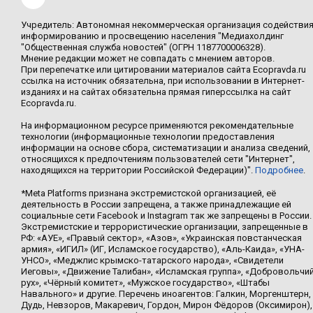
Учредитель: Автономная некоммерческая организация содействи
информированию и просвещению населения "Медиахолдинг
"Общественная служба новостей" (ОГРН 1187700006328).
Мнение редакции может не совпадать с мнением авторов.
При перепечатке или цитировании материалов сайта Ecopravda.ru
ссылка на источник обязательна, при использовании в Интернет-
изданиях и на сайтах обязательна прямая гиперссылка на сайт
Ecopravda.ru.
На информационном ресурсе применяются рекомендательные
технологии (информационные технологии предоставления
информации на основе сбора, систематизации и анализа сведений,
относящихся к предпочтениям пользователей сети "Интернет",
находящихся на территории Российской Федерации)".
Подробнее
.
*Meta Platforms признана экстремистской организацией, её
деятельность в России запрещена, а также принадлежащие ей
социальные сети Facebook и Instagram так же запрещены в России.
Экстремистские и террористические организации, запрещенные в
РФ: «АУЕ», «Правый сектор», «Азов», «Украинская повстанческая
армия», «ИГИЛ» (ИГ, Исламское государство), «Аль-Каида», «УНА-
УНСО», «Меджлис крымско-татарского народа», «Свидетели
Иеговы», «Движение Талибан», «Исламская группа», «Добровольчи
рух», «Чёрный комитет», «Мужское государство», «Штабы
Навального» и другие. Перечень иноагентов: Галкин, Моргенштерн,
Дудь, Невзоров, Макаревич, Гордон, Мирон Фёдоров (Оксимирон),