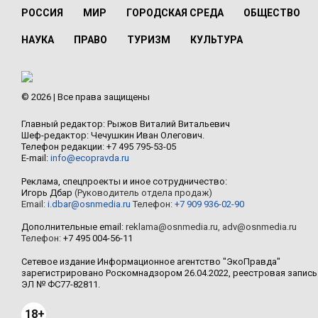
РОССИЯ
МИР
ГОРОДСКАЯ СРЕДА
ОБЩЕСТВО
НАУКА
ПРАВО
ТУРИЗМ
КУЛЬТУРА
© 2026 | Все права защищены
Главный редактор: Рыжов Виталий Витальевич
Шеф-редактор: Чечушкин Иван Олегович.
Телефон редакции: +7 495 795-53-05
E-mail:
info@ecopravda.ru
Реклама, спецпроекты и иное сотрудничество:
Игорь Дбар
(Руководитель отдела продаж)
Email:
i.dbar@osnmedia.ru
Телефон:
+7 909 936-02-90
Дополнительные email:
reklama@osnmedia.ru
,
adv@osnmedia.ru
Телефон:
+7 495 004-56-11
Сетевое издание Информационное агентство "ЭкоПравда"
зарегистрировано Роскомнадзором 26.04.2022, реестровая запись
ЭЛ № ФС77-82811.
18+