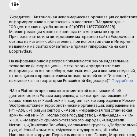
18+
Учредитель: Автономная некоммерческая организация содействи
информированию и просвещению населения "Медиахолдинг
"Общественная служба новостей" (ОГРН 1187700006328).
Мнение редакции может не совпадать с мнением авторов.
При перепечатке или цитировании материалов сайта Ecopravda.ru
ссылка на источник обязательна, при использовании в Интернет-
изданиях и на сайтах обязательна прямая гиперссылка на сайт
Ecopravda.ru.
На информационном ресурсе применяются рекомендательные
технологии (информационные технологии предоставления
информации на основе сбора, систематизации и анализа сведений,
относящихся к предпочтениям пользователей сети "Интернет",
находящихся на территории Российской Федерации)".
Подробнее
.
*Meta Platforms признана экстремистской организацией, её
деятельность в России запрещена, а также принадлежащие ей
социальные сети Facebook и Instagram так же запрещены в России.
Экстремистские и террористические организации, запрещенные в
РФ: «АУЕ», «Правый сектор», «Азов», «Украинская повстанческая
армия», «ИГИЛ» (ИГ, Исламское государство), «Аль-Каида», «УНА-
УНСО», «Меджлис крымско-татарского народа», «Свидетели
Иеговы», «Движение Талибан», «Исламская группа», «Добровольчи
рух», «Чёрный комитет», «Мужское государство», «Штабы
Навального» и другие. Перечень иноагентов: Галкин, Моргенштерн,