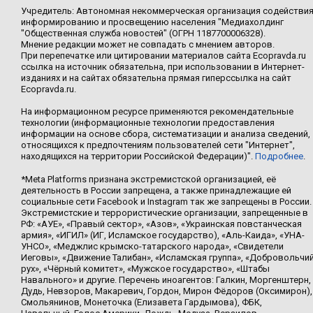
Учредитель: Автономная некоммерческая организация содействи
информированию и просвещению населения "Медиахолдинг
"Общественная служба новостей" (ОГРН 1187700006328).
Мнение редакции может не совпадать с мнением авторов.
При перепечатке или цитировании материалов сайта Ecopravda.ru
ссылка на источник обязательна, при использовании в Интернет-
изданиях и на сайтах обязательна прямая гиперссылка на сайт
Ecopravda.ru.
На информационном ресурсе применяются рекомендательные
технологии (информационные технологии предоставления
информации на основе сбора, систематизации и анализа сведений,
относящихся к предпочтениям пользователей сети "Интернет",
находящихся на территории Российской Федерации)".
Подробнее
.
*Meta Platforms признана экстремистской организацией, её
деятельность в России запрещена, а также принадлежащие ей
социальные сети Facebook и Instagram так же запрещены в России.
Экстремистские и террористические организации, запрещенные в
РФ: «АУЕ», «Правый сектор», «Азов», «Украинская повстанческая
армия», «ИГИЛ» (ИГ, Исламское государство), «Аль-Каида», «УНА-
УНСО», «Меджлис крымско-татарского народа», «Свидетели
Иеговы», «Движение Талибан», «Исламская группа», «Добровольчи
рух», «Чёрный комитет», «Мужское государство», «Штабы
Навального» и другие. Перечень иноагентов: Галкин, Моргенштерн,
Дудь, Невзоров, Макаревич, Гордон, Мирон Фёдоров (Оксимирон),
Смольянинов, Монеточка (Елизавета Гардымова), ФБК,