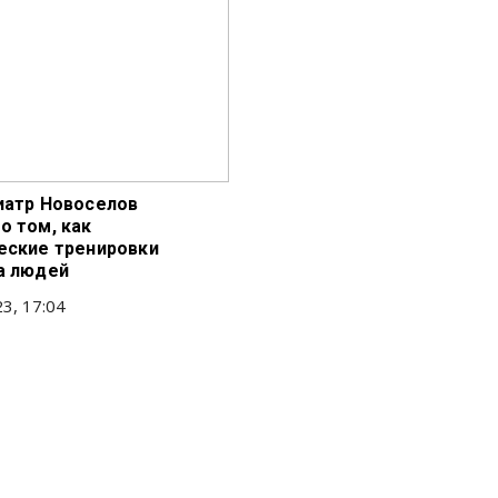
иатр Новоселов
о том, как
еские тренировки
а людей
3, 17:04