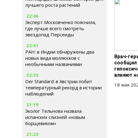
лучшего роста растений
22:46
Эксперт Московченко пояснила,
где лучше всего смотреть
звездопад Персеиды
22:41
РАН: в Индии обнаружены два
Врач-гер
новых вида моллюсков с
сообщил 
необычными названиями
гипоксич
22:35
влияют н
Der Standard: в Австрии побит
18 мая 202
температурный рекорд в истории
наблюдений
21:19
Эколог Тельнова назвала
испанских слизней «новым
борщевиком»
21:23