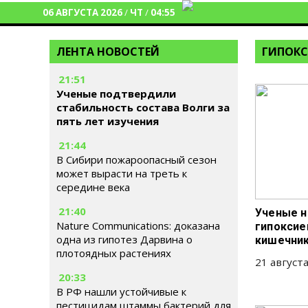
06 АВГУСТА 2026
/
ЧТ
/
04:55
ЛЕНТА НОВОСТЕЙ
ГИПОК
21:51
Ученые подтвердили
стабильность состава Волги за
пять лет изучения
21:44
В Сибири пожароопасный сезон
может вырасти на треть к
середине века
21:40
Ученые н
Nature Communications: доказана
гипоксие
одна из гипотез Дарвина о
кишечни
плотоядных растениях
21 августа
20:33
В РФ нашли устойчивые к
пестицидам штаммы бактерий для