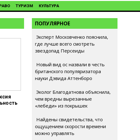
РАВО
ТУРИЗМ
КУЛЬТУРА
ПОПУЛЯРНОЕ
Эксперт Московченко пояснила,
где лучше всего смотреть
звездопад Персеиды
Новый вид ос назвали в честь
британского популяризатора
науки Дэвида Аттенборо
Эколог Благодатнова объяснила,
ксия
чем вредны вырезанные
льность
«лебеди» из покрышек
Найдены свидетельства, что
ощущением скорости времени
можно управлять