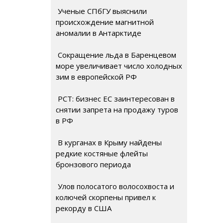
Ученые СПбГУ выяснили
происхождение магнитной
аномалии в Антарктиде
Сокращение льда в Баренцевом
море увеличивает число холодных
зим в европейской РФ
РСТ: бизнес ЕС заинтересован в
снятии запрета на продажу туров
в РФ
В курганах в Крыму найдены
редкие костяные флейты
бронзового периода
Улов полосатого волосохвоста и
колючей скорпены привел к
рекорду в США