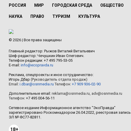
РОССИЯ
МИР
ГОРОДСКАЯ СРЕДА
ОБЩЕСТВО
НАУКА
ПРАВО
ТУРИЗМ
КУЛЬТУРА
© 2026 | Все права защищены
Главный редактор: Рыжов Виталий Витальевич
Шеф-редактор: Чечушкин Иван Олегович.
Телефон редакции: +7 495 795-53-05
E-mail:
info@ecopravda.ru
Реклама, спецпроекты и иное сотрудничество:
Игорь Дбар
(Руководитель отдела продаж)
Email:
i.dbar@osnmedia.ru
Телефон:
+7 909 936-02-90
Дополнительные email:
reklama@osnmedia.ru
,
adv@osnmedia.ru
Телефон:
+7 495 004-56-11
Сетевое издание Информационное агентство "ЭкоПравда"
зарегистрировано Роскомнадзором 26.04.2022, реестровая запись
ЭЛ № ФС77-82811.
18+