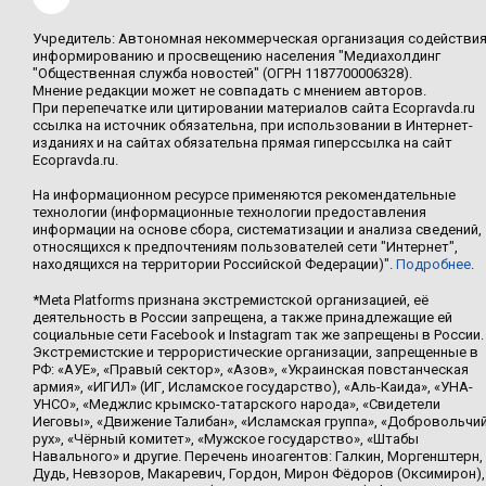
Учредитель: Автономная некоммерческая организация содействи
информированию и просвещению населения "Медиахолдинг
"Общественная служба новостей" (ОГРН 1187700006328).
Мнение редакции может не совпадать с мнением авторов.
При перепечатке или цитировании материалов сайта Ecopravda.ru
ссылка на источник обязательна, при использовании в Интернет-
изданиях и на сайтах обязательна прямая гиперссылка на сайт
Ecopravda.ru.
На информационном ресурсе применяются рекомендательные
технологии (информационные технологии предоставления
информации на основе сбора, систематизации и анализа сведений,
относящихся к предпочтениям пользователей сети "Интернет",
находящихся на территории Российской Федерации)".
Подробнее
.
*Meta Platforms признана экстремистской организацией, её
деятельность в России запрещена, а также принадлежащие ей
социальные сети Facebook и Instagram так же запрещены в России.
Экстремистские и террористические организации, запрещенные в
РФ: «АУЕ», «Правый сектор», «Азов», «Украинская повстанческая
армия», «ИГИЛ» (ИГ, Исламское государство), «Аль-Каида», «УНА-
УНСО», «Меджлис крымско-татарского народа», «Свидетели
Иеговы», «Движение Талибан», «Исламская группа», «Добровольчи
рух», «Чёрный комитет», «Мужское государство», «Штабы
Навального» и другие. Перечень иноагентов: Галкин, Моргенштерн,
Дудь, Невзоров, Макаревич, Гордон, Мирон Фёдоров (Оксимирон),