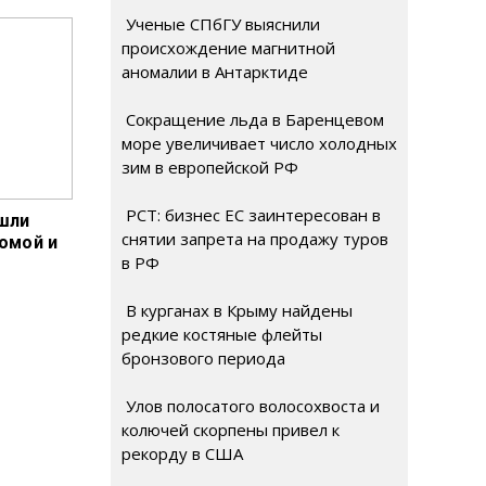
Ученые СПбГУ выяснили
происхождение магнитной
аномалии в Антарктиде
Сокращение льда в Баренцевом
море увеличивает число холодных
зим в европейской РФ
РСТ: бизнес ЕС заинтересован в
шли
снятии запрета на продажу туров
омой и
в РФ
В курганах в Крыму найдены
редкие костяные флейты
бронзового периода
Улов полосатого волосохвоста и
колючей скорпены привел к
рекорду в США