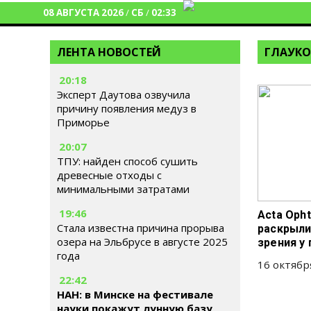
08 АВГУСТА 2026
/
СБ
/
02:33
ЛЕНТА НОВОСТЕЙ
ГЛАУК
20:18
Эксперт Даутова озвучила
причину появления медуз в
Приморье
20:07
ТПУ: найден способ сушить
древесные отходы с
минимальными затратами
19:46
Acta Oph
Стала известна причина прорыва
раскрыли
озера на Эльбрусе в августе 2025
зрения у
года
16 октябр
22:42
НАН: в Минске на фестивале
науки покажут лунную базу