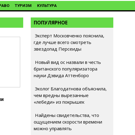
РАВО
ТУРИЗМ
КУЛЬТУРА
ПОПУЛЯРНОЕ
Эксперт Московченко пояснила,
где лучше всего смотреть
звездопад Персеиды
Новый вид ос назвали в честь
британского популяризатора
науки Дэвида Аттенборо
Эколог Благодатнова объяснила,
чем вредны вырезанные
ми
«лебеди» из покрышек
Найдены свидетельства, что
ощущением скорости времени
можно управлять