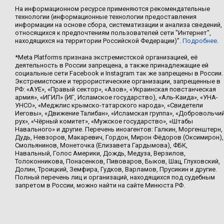
На информационном ресурсе применяются рекомендательные
технологии (информационные технологии предоставления
информации на основе сбора, систематизации и анализа сведений,
относящихся к предпочтениям пользователей сети "Интернет",
находящихся на территории Российской Федерации)".
Подробнее
.
*Meta Platforms признана экстремистской организацией, её
деятельность в России запрещена, а также принадлежащие ей
социальные сети Facebook и Instagram так же запрещены в России.
Экстремистские и террористические организации, запрещенные в
РФ: «АУЕ», «Правый сектор», «Азов», «Украинская повстанческая
армия», «ИГИЛ» (ИГ, Исламское государство), «Аль-Каида», «УНА-
УНСО», «Меджлис крымско-татарского народа», «Свидетели
Иеговы», «Движение Талибан», «Исламская группа», «Добровольчи
рух», «Чёрный комитет», «Мужское государство», «Штабы
Навального» и другие. Перечень иноагентов: Галкин, Моргенштерн,
Дудь, Невзоров, Макаревич, Гордон, Мирон Фёдоров (Оксимирон),
Смольянинов, Монеточка (Елизавета Гардымова), ФБК,
Навальный, Голос Америки, Дождь, Медуза, Верзилов,
Толоконникова, Понасенков, Пивоваров, Быков, Шац, Глуховский,
Долин, Троицкий, Земфира, Гудков, Варламов, Прусикин и другие.
Полный перечень лиц и организаций, находящихся под судебным
запретом в России, можно найти на сайте Минюста РФ.