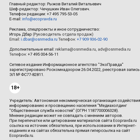
Главный редактор: Рыжов Виталий Витальевич
Шеф-редактор: Чечушкин Иван Олегович.
Телефон редакции: +7 495 795-53-05
E-mail:
info@ecopravda.ru
Реклама, спецпроекты и иное сотрудничество:
Игорь Дбар
(Руководитель отдела продаж)
Email:
i.dbar@osnmedia.ru
Телефон:
+7 909 936-02-90
Дополнительные email:
reklama@osnmedia.ru
,
adv@osnmedia.ru
Телефон:
+7 495 004-56-11
Сетевое издание Информационное агентство "ЭкоПравда"
зарегистрировано Роскомнадзором 26.04.2022, реестровая запись
ЭЛ № ФС77-82811.
18+
Учредитель: Автономная некоммерческая организация содействи
информированию и просвещению населения "Медиахолдинг
"Общественная служба новостей" (ОГРН 1187700006328).
Мнение редакции может не совпадать с мнением авторов.
При перепечатке или цитировании материалов сайта Ecopravda.ru
ссылка на источник обязательна, при использовании в Интернет-
изданиях и на сайтах обязательна прямая гиперссылка на сайт
Ecopravda.ru.