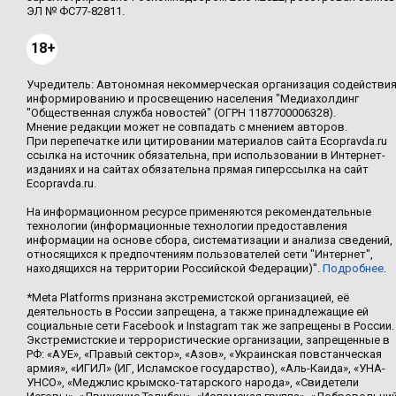
ЭЛ № ФС77-82811.
18+
Учредитель: Автономная некоммерческая организация содействи
информированию и просвещению населения "Медиахолдинг
"Общественная служба новостей" (ОГРН 1187700006328).
Мнение редакции может не совпадать с мнением авторов.
При перепечатке или цитировании материалов сайта Ecopravda.ru
ссылка на источник обязательна, при использовании в Интернет-
изданиях и на сайтах обязательна прямая гиперссылка на сайт
Ecopravda.ru.
На информационном ресурсе применяются рекомендательные
технологии (информационные технологии предоставления
информации на основе сбора, систематизации и анализа сведений,
относящихся к предпочтениям пользователей сети "Интернет",
находящихся на территории Российской Федерации)".
Подробнее
.
*Meta Platforms признана экстремистской организацией, её
деятельность в России запрещена, а также принадлежащие ей
социальные сети Facebook и Instagram так же запрещены в России.
Экстремистские и террористические организации, запрещенные в
РФ: «АУЕ», «Правый сектор», «Азов», «Украинская повстанческая
армия», «ИГИЛ» (ИГ, Исламское государство), «Аль-Каида», «УНА-
УНСО», «Меджлис крымско-татарского народа», «Свидетели