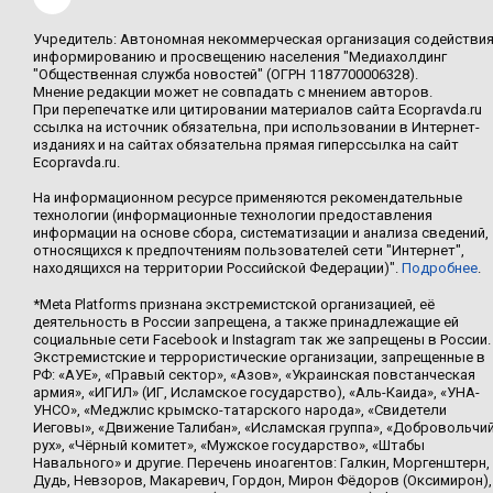
Учредитель: Автономная некоммерческая организация содействи
информированию и просвещению населения "Медиахолдинг
"Общественная служба новостей" (ОГРН 1187700006328).
Мнение редакции может не совпадать с мнением авторов.
При перепечатке или цитировании материалов сайта Ecopravda.ru
ссылка на источник обязательна, при использовании в Интернет-
изданиях и на сайтах обязательна прямая гиперссылка на сайт
Ecopravda.ru.
На информационном ресурсе применяются рекомендательные
технологии (информационные технологии предоставления
информации на основе сбора, систематизации и анализа сведений,
относящихся к предпочтениям пользователей сети "Интернет",
находящихся на территории Российской Федерации)".
Подробнее
.
*Meta Platforms признана экстремистской организацией, её
деятельность в России запрещена, а также принадлежащие ей
социальные сети Facebook и Instagram так же запрещены в России.
Экстремистские и террористические организации, запрещенные в
РФ: «АУЕ», «Правый сектор», «Азов», «Украинская повстанческая
армия», «ИГИЛ» (ИГ, Исламское государство), «Аль-Каида», «УНА-
УНСО», «Меджлис крымско-татарского народа», «Свидетели
Иеговы», «Движение Талибан», «Исламская группа», «Добровольчи
рух», «Чёрный комитет», «Мужское государство», «Штабы
Навального» и другие. Перечень иноагентов: Галкин, Моргенштерн,
Дудь, Невзоров, Макаревич, Гордон, Мирон Фёдоров (Оксимирон),