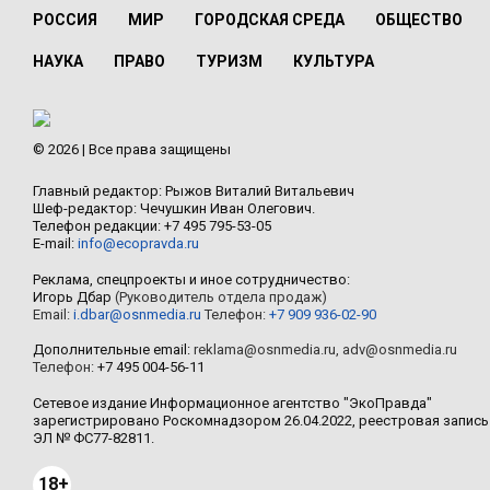
РОССИЯ
МИР
ГОРОДСКАЯ СРЕДА
ОБЩЕСТВО
НАУКА
ПРАВО
ТУРИЗМ
КУЛЬТУРА
© 2026 | Все права защищены
Главный редактор: Рыжов Виталий Витальевич
Шеф-редактор: Чечушкин Иван Олегович.
Телефон редакции: +7 495 795-53-05
E-mail:
info@ecopravda.ru
Реклама, спецпроекты и иное сотрудничество:
Игорь Дбар
(Руководитель отдела продаж)
Email:
i.dbar@osnmedia.ru
Телефон:
+7 909 936-02-90
Дополнительные email:
reklama@osnmedia.ru
,
adv@osnmedia.ru
Телефон:
+7 495 004-56-11
Сетевое издание Информационное агентство "ЭкоПравда"
зарегистрировано Роскомнадзором 26.04.2022, реестровая запись
ЭЛ № ФС77-82811.
18+