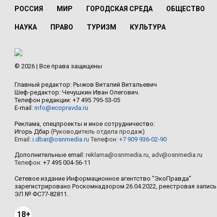
РОССИЯ
МИР
ГОРОДСКАЯ СРЕДА
ОБЩЕСТВО
НАУКА
ПРАВО
ТУРИЗМ
КУЛЬТУРА
© 2026 | Все права защищены
Главный редактор: Рыжов Виталий Витальевич
Шеф-редактор: Чечушкин Иван Олегович.
Телефон редакции: +7 495 795-53-05
E-mail:
info@ecopravda.ru
Реклама, спецпроекты и иное сотрудничество:
Игорь Дбар
(Руководитель отдела продаж)
Email:
i.dbar@osnmedia.ru
Телефон:
+7 909 936-02-90
Дополнительные email:
reklama@osnmedia.ru
,
adv@osnmedia.ru
Телефон:
+7 495 004-56-11
Сетевое издание Информационное агентство "ЭкоПравда"
зарегистрировано Роскомнадзором 26.04.2022, реестровая запись
ЭЛ № ФС77-82811.
18+