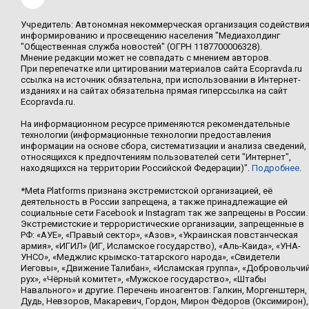
Учредитель: Автономная некоммерческая организация содействи
информированию и просвещению населения "Медиахолдинг
"Общественная служба новостей" (ОГРН 1187700006328).
Мнение редакции может не совпадать с мнением авторов.
При перепечатке или цитировании материалов сайта Ecopravda.ru
ссылка на источник обязательна, при использовании в Интернет-
изданиях и на сайтах обязательна прямая гиперссылка на сайт
Ecopravda.ru.
На информационном ресурсе применяются рекомендательные
технологии (информационные технологии предоставления
информации на основе сбора, систематизации и анализа сведений,
относящихся к предпочтениям пользователей сети "Интернет",
находящихся на территории Российской Федерации)".
Подробнее
.
*Meta Platforms признана экстремистской организацией, её
деятельность в России запрещена, а также принадлежащие ей
социальные сети Facebook и Instagram так же запрещены в России.
Экстремистские и террористические организации, запрещенные в
РФ: «АУЕ», «Правый сектор», «Азов», «Украинская повстанческая
армия», «ИГИЛ» (ИГ, Исламское государство), «Аль-Каида», «УНА-
УНСО», «Меджлис крымско-татарского народа», «Свидетели
Иеговы», «Движение Талибан», «Исламская группа», «Добровольчи
рух», «Чёрный комитет», «Мужское государство», «Штабы
Навального» и другие. Перечень иноагентов: Галкин, Моргенштерн,
Дудь, Невзоров, Макаревич, Гордон, Мирон Фёдоров (Оксимирон),