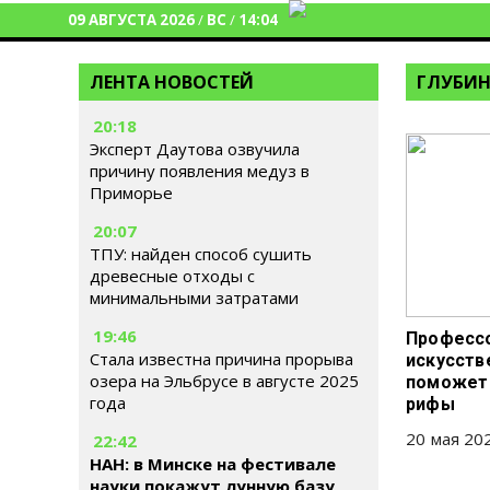
09 АВГУСТА 2026
/
ВС
/
14:04
ЛЕНТА НОВОСТЕЙ
ГЛУБИН
20:18
Эксперт Даутова озвучила
причину появления медуз в
Приморье
20:07
ТПУ: найден способ сушить
древесные отходы с
минимальными затратами
19:46
Профессо
Стала известна причина прорыва
искусств
озера на Эльбрусе в августе 2025
поможет 
года
рифы
20 мая 202
22:42
НАН: в Минске на фестивале
науки покажут лунную базу