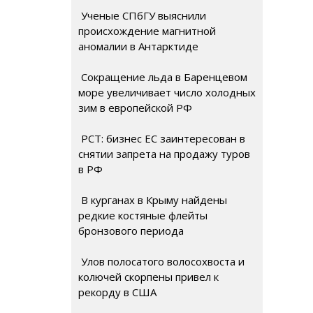
Ученые СПбГУ выяснили
происхождение магнитной
аномалии в Антарктиде
Сокращение льда в Баренцевом
море увеличивает число холодных
зим в европейской РФ
РСТ: бизнес ЕС заинтересован в
снятии запрета на продажу туров
в РФ
В курганах в Крыму найдены
редкие костяные флейты
бронзового периода
Улов полосатого волосохвоста и
колючей скорпены привел к
рекорду в США