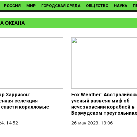
РОССИЯ
МИР
ГОРОДСКАЯ СРЕДА
ОБЩЕСТВО
НАУКА
П
А ОКЕАНА
р Харрисон:
Fox Weather: Австралийск
енная селекция
ученый развеял миф об
спасти коралловые
исчезновении кораблей в
Бермудском треугольник
4, 14:52
26 мая 2023, 13:06