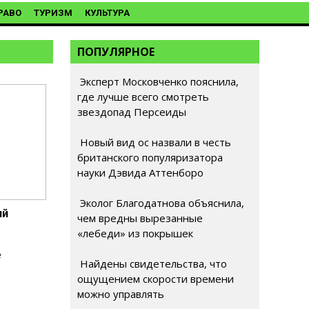
РАВО
ТУРИЗМ
КУЛЬТУРА
ПОПУЛЯРНОЕ
Эксперт Московченко пояснила,
где лучше всего смотреть
звездопад Персеиды
Новый вид ос назвали в честь
британского популяризатора
науки Дэвида Аттенборо
Эколог Благодатнова объяснила,
ий
чем вредны вырезанные
«лебеди» из покрышек
е
Найдены свидетельства, что
ощущением скорости времени
можно управлять