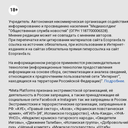
18+
Учредитель: Автономная некоммерческая организация содействи
информированию и просвещению населения "Медиахолдинг
"Общественная служба новостей" (ОГРН 1187700006328).
Мнение редакции может не совпадать с мнением авторов.
При перепечатке или цитировании материалов сайта Ecopravda.ru
ссылка на источник обязательна, при использовании в Интернет-
изданиях и на сайтах обязательна прямая гиперссылка на сайт
Ecopravda.ru.
На информационном ресурсе применяются рекомендательные
технологии (информационные технологии предоставления
информации на основе сбора, систематизации и анализа сведений,
относящихся к предпочтениям пользователей сети "Интернет",
находящихся на территории Российской Федерации)".
Подробнее
.
*Meta Platforms признана экстремистской организацией, её
деятельность в России запрещена, а также принадлежащие ей
социальные сети Facebook и Instagram так же запрещены в России.
Экстремистские и террористические организации, запрещенные в
РФ: «АУЕ», «Правый сектор», «Азов», «Украинская повстанческая
армия», «ИГИЛ» (ИГ, Исламское государство), «Аль-Каида», «УНА-
УНСО», «Меджлис крымско-татарского народа», «Свидетели
Иеговы», «Движение Талибан», «Исламская группа», «Добровольчи
рух», «Чёрный комитет», «Мужское государство», «Штабы