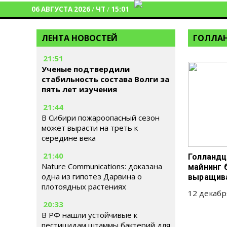
06 АВГУСТА 2026
/
ЧТ
/
15:01
ЛЕНТА НОВОСТЕЙ
ГОЛЛА
21:51
Ученые подтвердили
стабильность состава Волги за
пять лет изучения
21:44
В Сибири пожароопасный сезон
может вырасти на треть к
середине века
21:40
Голландц
Nature Communications: доказана
майнинг 
одна из гипотез Дарвина о
выращив
плотоядных растениях
12 декабр
20:33
В РФ нашли устойчивые к
пестицидам штаммы бактерий для