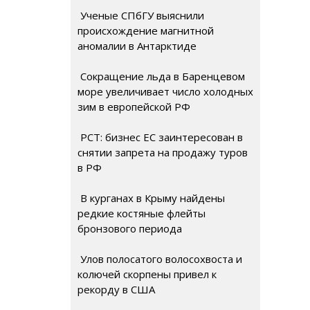
Ученые СПбГУ выяснили
происхождение магнитной
аномалии в Антарктиде
Сокращение льда в Баренцевом
море увеличивает число холодных
зим в европейской РФ
РСТ: бизнес ЕС заинтересован в
снятии запрета на продажу туров
в РФ
В курганах в Крыму найдены
редкие костяные флейты
бронзового периода
Улов полосатого волосохвоста и
колючей скорпены привел к
рекорду в США