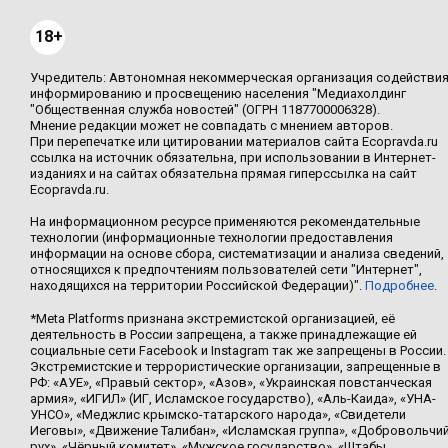
18+
Учредитель: Автономная некоммерческая организация содействи
информированию и просвещению населения "Медиахолдинг
"Общественная служба новостей" (ОГРН 1187700006328).
Мнение редакции может не совпадать с мнением авторов.
При перепечатке или цитировании материалов сайта Ecopravda.ru
ссылка на источник обязательна, при использовании в Интернет-
изданиях и на сайтах обязательна прямая гиперссылка на сайт
Ecopravda.ru.
На информационном ресурсе применяются рекомендательные
технологии (информационные технологии предоставления
информации на основе сбора, систематизации и анализа сведений,
относящихся к предпочтениям пользователей сети "Интернет",
находящихся на территории Российской Федерации)".
Подробнее
.
*Meta Platforms признана экстремистской организацией, её
деятельность в России запрещена, а также принадлежащие ей
социальные сети Facebook и Instagram так же запрещены в России.
Экстремистские и террористические организации, запрещенные в
РФ: «АУЕ», «Правый сектор», «Азов», «Украинская повстанческая
армия», «ИГИЛ» (ИГ, Исламское государство), «Аль-Каида», «УНА-
УНСО», «Меджлис крымско-татарского народа», «Свидетели
Иеговы», «Движение Талибан», «Исламская группа», «Добровольчи
рух», «Чёрный комитет», «Мужское государство», «Штабы