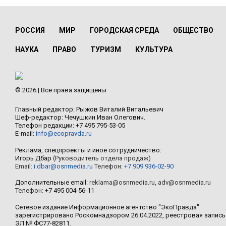
РОССИЯ
МИР
ГОРОДСКАЯ СРЕДА
ОБЩЕСТВО
НАУКА
ПРАВО
ТУРИЗМ
КУЛЬТУРА
© 2026 | Все права защищены
Главный редактор: Рыжов Виталий Витальевич
Шеф-редактор: Чечушкин Иван Олегович.
Телефон редакции: +7 495 795-53-05
E-mail:
info@ecopravda.ru
Реклама, спецпроекты и иное сотрудничество:
Игорь Дбар
(Руководитель отдела продаж)
Email:
i.dbar@osnmedia.ru
Телефон:
+7 909 936-02-90
Дополнительные email:
reklama@osnmedia.ru
,
adv@osnmedia.ru
Телефон:
+7 495 004-56-11
Сетевое издание Информационное агентство "ЭкоПравда"
зарегистрировано Роскомнадзором 26.04.2022, реестровая запись
ЭЛ № ФС77-82811.