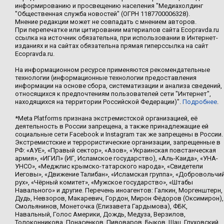
информированию и просвещению населения "Медиахолдинг
"Общественная служба новостей" (ОГРН 1187700006328).
Мнение редакции может не совпадать с мнением авторов.
При перепечатке или цитировании материалов сайта Ecopravda.ru
ссылка на источник обязательна, при использовании в Интернет-
изданиях и на сайтах обязательна прямая гиперссылка на сайт
Ecopravda.ru.
На информационном ресурсе применяются рекомендательные
технологии (информационные технологии предоставления
информации на основе сбора, систематизации и анализа сведений,
относящихся к предпочтениям пользователей сети "Интернет",
находящихся на территории Российской Федерации)".
Подробнее
.
*Meta Platforms признана экстремистской организацией, её
деятельность в России запрещена, а также принадлежащие ей
социальные сети Facebook и Instagram так же запрещены в России.
Экстремистские и террористические организации, запрещенные в
РФ: «АУЕ», «Правый сектор», «Азов», «Украинская повстанческая
армия», «ИГИЛ» (ИГ, Исламское государство), «Аль-Каида», «УНА-
УНСО», «Меджлис крымско-татарского народа», «Свидетели
Иеговы», «Движение Талибан», «Исламская группа», «Добровольчи
рух», «Чёрный комитет», «Мужское государство», «Штабы
Навального» и другие. Перечень иноагентов: Галкин, Моргенштерн,
Дудь, Невзоров, Макаревич, Гордон, Мирон Фёдоров (Оксимирон),
Смольянинов, Монеточка (Елизавета Гардымова), ФБК,
Навальный, Голос Америки, Дождь, Медуза, Верзилов,
Толоконникова, Понасенков, Пивоваров, Быков, Шац, Глуховский,