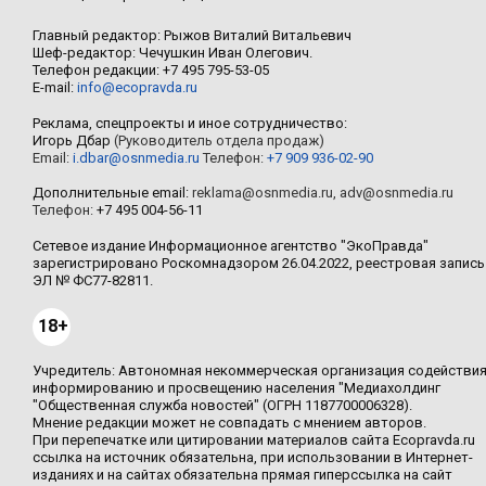
Главный редактор: Рыжов Виталий Витальевич
Шеф-редактор: Чечушкин Иван Олегович.
Телефон редакции: +7 495 795-53-05
E-mail:
info@ecopravda.ru
Реклама, спецпроекты и иное сотрудничество:
Игорь Дбар
(Руководитель отдела продаж)
Email:
i.dbar@osnmedia.ru
Телефон:
+7 909 936-02-90
Дополнительные email:
reklama@osnmedia.ru
,
adv@osnmedia.ru
Телефон:
+7 495 004-56-11
Сетевое издание Информационное агентство "ЭкоПравда"
зарегистрировано Роскомнадзором 26.04.2022, реестровая запись
ЭЛ № ФС77-82811.
18+
Учредитель: Автономная некоммерческая организация содействи
информированию и просвещению населения "Медиахолдинг
"Общественная служба новостей" (ОГРН 1187700006328).
Мнение редакции может не совпадать с мнением авторов.
При перепечатке или цитировании материалов сайта Ecopravda.ru
ссылка на источник обязательна, при использовании в Интернет-
изданиях и на сайтах обязательна прямая гиперссылка на сайт