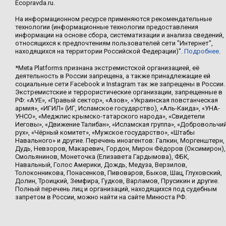
Ecopravda.ru.
На информационном ресурсе применяются рекомендательные
технологии (информационные технологии предоставления
информации на основе сбора, систематизации и анализа сведений,
относящихся к предпочтениям пользователей сети "Интернет",
находящихся на территории Российской Федерации)".
Подробнее
.
*Meta Platforms признана экстремистской организацией, её
деятельность в России запрещена, а также принадлежащие ей
социальные сети Facebook и Instagram так же запрещены в России.
Экстремистские и террористические организации, запрещенные в
РФ: «АУЕ», «Правый сектор», «Азов», «Украинская повстанческая
армия», «ИГИЛ» (ИГ, Исламское государство), «Аль-Каида», «УНА-
УНСО», «Меджлис крымско-татарского народа», «Свидетели
Иеговы», «Движение Талибан», «Исламская группа», «Добровольчи
рух», «Чёрный комитет», «Мужское государство», «Штабы
Навального» и другие. Перечень иноагентов: Галкин, Моргенштерн,
Дудь, Невзоров, Макаревич, Гордон, Мирон Фёдоров (Оксимирон),
Смольянинов, Монеточка (Елизавета Гардымова), ФБК,
Навальный, Голос Америки, Дождь, Медуза, Верзилов,
Толоконникова, Понасенков, Пивоваров, Быков, Шац, Глуховский,
Долин, Троицкий, Земфира, Гудков, Варламов, Прусикин и другие.
Полный перечень лиц и организаций, находящихся под судебным
запретом в России, можно найти на сайте Минюста РФ.