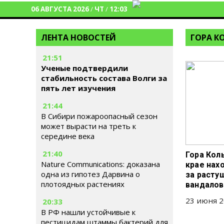
06 АВГУСТА 2026
/
ЧТ
/
12:03
ЛЕНТА НОВОСТЕЙ
ГОРА К
21:51
Ученые подтвердили
стабильность состава Волги за
пять лет изучения
21:44
В Сибири пожароопасный сезон
может вырасти на треть к
середине века
21:40
Гора Кол
Nature Communications: доказана
крае нахо
одна из гипотез Дарвина о
за расту
плотоядных растениях
вандалов
23 июня 2
20:33
В РФ нашли устойчивые к
пестицидам штаммы бактерий для