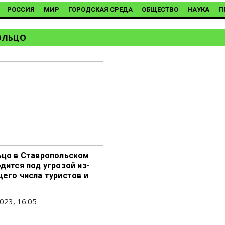
РОССИЯ
МИР
ГОРОДСКАЯ СРЕДА
ОБЩЕСТВО
НАУКА
П
ОЛЬЦО
ьцо в Ставропольском
дится под угрозой из-
щего числа туристов и
023, 16:05