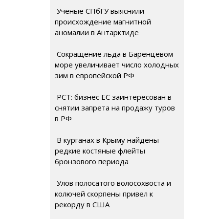
Ученые СПбГУ выяснили
происхождение магнитной
аномалии в Антарктиде
Сокращение льда в Баренцевом
море увеличивает число холодных
зим в европейской РФ
РСТ: бизнес ЕС заинтересован в
снятии запрета на продажу туров
в РФ
В курганах в Крыму найдены
редкие костяные флейты
бронзового периода
Улов полосатого волосохвоста и
колючей скорпены привел к
рекорду в США