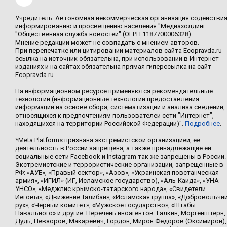
Учредитель: Автономная некоммерческая организация содействи
информированию и просвещению населения "Медиахолдинг
"Общественная служба новостей" (ОГРН 1187700006328).
Мнение редакции может не совпадать с мнением авторов.
При перепечатке или цитировании материалов сайта Ecopravda.ru
ссылка на источник обязательна, при использовании в Интернет-
изданиях и на сайтах обязательна прямая гиперссылка на сайт
Ecopravda.ru.
На информационном ресурсе применяются рекомендательные
технологии (информационные технологии предоставления
информации на основе сбора, систематизации и анализа сведений,
относящихся к предпочтениям пользователей сети "Интернет",
находящихся на территории Российской Федерации)".
Подробнее
.
*Meta Platforms признана экстремистской организацией, её
деятельность в России запрещена, а также принадлежащие ей
социальные сети Facebook и Instagram так же запрещены в России.
Экстремистские и террористические организации, запрещенные в
РФ: «АУЕ», «Правый сектор», «Азов», «Украинская повстанческая
армия», «ИГИЛ» (ИГ, Исламское государство), «Аль-Каида», «УНА-
УНСО», «Меджлис крымско-татарского народа», «Свидетели
Иеговы», «Движение Талибан», «Исламская группа», «Добровольчи
рух», «Чёрный комитет», «Мужское государство», «Штабы
Навального» и другие. Перечень иноагентов: Галкин, Моргенштерн,
Дудь, Невзоров, Макаревич, Гордон, Мирон Фёдоров (Оксимирон),