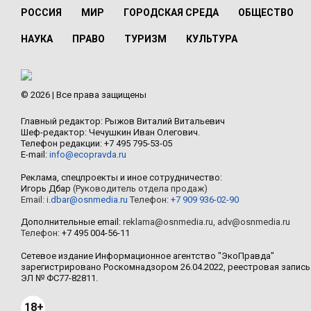
РОССИЯ
МИР
ГОРОДСКАЯ СРЕДА
ОБЩЕСТВО
НАУКА
ПРАВО
ТУРИЗМ
КУЛЬТУРА
© 2026 | Все права защищены
Главный редактор: Рыжов Виталий Витальевич
Шеф-редактор: Чечушкин Иван Олегович.
Телефон редакции: +7 495 795-53-05
E-mail:
info@ecopravda.ru
Реклама, спецпроекты и иное сотрудничество:
Игорь Дбар
(Руководитель отдела продаж)
Email:
i.dbar@osnmedia.ru
Телефон:
+7 909 936-02-90
Дополнительные email:
reklama@osnmedia.ru
,
adv@osnmedia.ru
Телефон:
+7 495 004-56-11
Сетевое издание Информационное агентство "ЭкоПравда"
зарегистрировано Роскомнадзором 26.04.2022, реестровая запись
ЭЛ № ФС77-82811.
18+