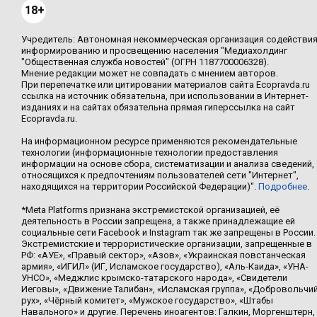
18+
Учредитель: Автономная некоммерческая организация содействи
информированию и просвещению населения "Медиахолдинг
"Общественная служба новостей" (ОГРН 1187700006328).
Мнение редакции может не совпадать с мнением авторов.
При перепечатке или цитировании материалов сайта Ecopravda.ru
ссылка на источник обязательна, при использовании в Интернет-
изданиях и на сайтах обязательна прямая гиперссылка на сайт
Ecopravda.ru.
На информационном ресурсе применяются рекомендательные
технологии (информационные технологии предоставления
информации на основе сбора, систематизации и анализа сведений,
относящихся к предпочтениям пользователей сети "Интернет",
находящихся на территории Российской Федерации)".
Подробнее
.
*Meta Platforms признана экстремистской организацией, её
деятельность в России запрещена, а также принадлежащие ей
социальные сети Facebook и Instagram так же запрещены в России.
Экстремистские и террористические организации, запрещенные в
РФ: «АУЕ», «Правый сектор», «Азов», «Украинская повстанческая
армия», «ИГИЛ» (ИГ, Исламское государство), «Аль-Каида», «УНА-
УНСО», «Меджлис крымско-татарского народа», «Свидетели
Иеговы», «Движение Талибан», «Исламская группа», «Добровольчи
рух», «Чёрный комитет», «Мужское государство», «Штабы
Навального» и другие. Перечень иноагентов: Галкин, Моргенштерн,