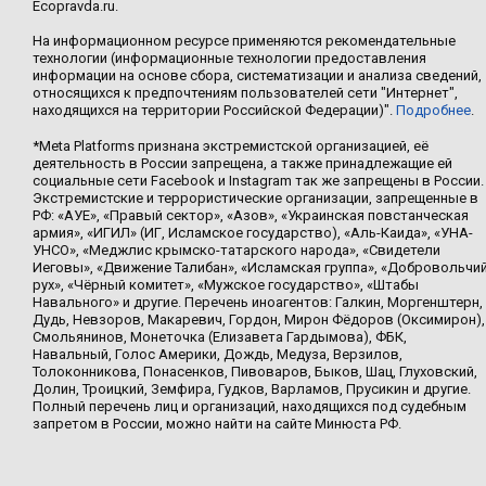
Ecopravda.ru.
На информационном ресурсе применяются рекомендательные
технологии (информационные технологии предоставления
информации на основе сбора, систематизации и анализа сведений,
относящихся к предпочтениям пользователей сети "Интернет",
находящихся на территории Российской Федерации)".
Подробнее
.
*Meta Platforms признана экстремистской организацией, её
деятельность в России запрещена, а также принадлежащие ей
социальные сети Facebook и Instagram так же запрещены в России.
Экстремистские и террористические организации, запрещенные в
РФ: «АУЕ», «Правый сектор», «Азов», «Украинская повстанческая
армия», «ИГИЛ» (ИГ, Исламское государство), «Аль-Каида», «УНА-
УНСО», «Меджлис крымско-татарского народа», «Свидетели
Иеговы», «Движение Талибан», «Исламская группа», «Добровольчи
рух», «Чёрный комитет», «Мужское государство», «Штабы
Навального» и другие. Перечень иноагентов: Галкин, Моргенштерн,
Дудь, Невзоров, Макаревич, Гордон, Мирон Фёдоров (Оксимирон),
Смольянинов, Монеточка (Елизавета Гардымова), ФБК,
Навальный, Голос Америки, Дождь, Медуза, Верзилов,
Толоконникова, Понасенков, Пивоваров, Быков, Шац, Глуховский,
Долин, Троицкий, Земфира, Гудков, Варламов, Прусикин и другие.
Полный перечень лиц и организаций, находящихся под судебным
запретом в России, можно найти на сайте Минюста РФ.