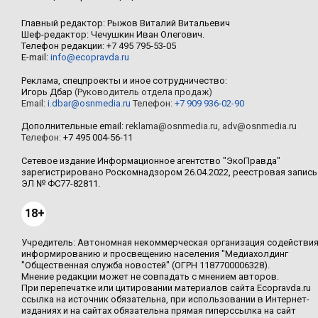
Главный редактор: Рыжов Виталий Витальевич
Шеф-редактор: Чечушкин Иван Олегович.
Телефон редакции: +7 495 795-53-05
E-mail:
info@ecopravda.ru
Реклама, спецпроекты и иное сотрудничество:
Игорь Дбар
(Руководитель отдела продаж)
Email:
i.dbar@osnmedia.ru
Телефон:
+7 909 936-02-90
Дополнительные email:
reklama@osnmedia.ru
,
adv@osnmedia.ru
Телефон:
+7 495 004-56-11
Сетевое издание Информационное агентство "ЭкоПравда"
зарегистрировано Роскомнадзором 26.04.2022, реестровая запись
ЭЛ № ФС77-82811.
18+
Учредитель: Автономная некоммерческая организация содействи
информированию и просвещению населения "Медиахолдинг
"Общественная служба новостей" (ОГРН 1187700006328).
Мнение редакции может не совпадать с мнением авторов.
При перепечатке или цитировании материалов сайта Ecopravda.ru
ссылка на источник обязательна, при использовании в Интернет-
изданиях и на сайтах обязательна прямая гиперссылка на сайт