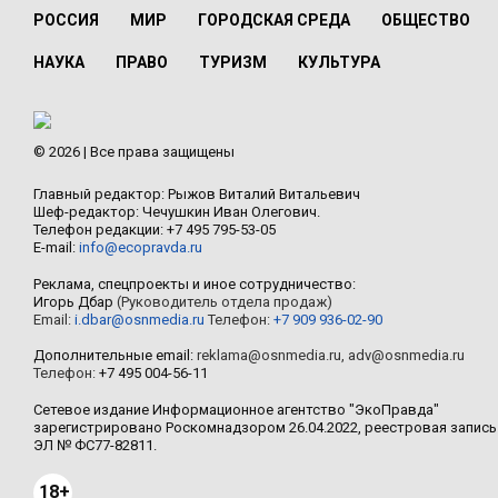
РОССИЯ
МИР
ГОРОДСКАЯ СРЕДА
ОБЩЕСТВО
НАУКА
ПРАВО
ТУРИЗМ
КУЛЬТУРА
© 2026 | Все права защищены
Главный редактор: Рыжов Виталий Витальевич
Шеф-редактор: Чечушкин Иван Олегович.
Телефон редакции: +7 495 795-53-05
E-mail:
info@ecopravda.ru
Реклама, спецпроекты и иное сотрудничество:
Игорь Дбар
(Руководитель отдела продаж)
Email:
i.dbar@osnmedia.ru
Телефон:
+7 909 936-02-90
Дополнительные email:
reklama@osnmedia.ru
,
adv@osnmedia.ru
Телефон:
+7 495 004-56-11
Сетевое издание Информационное агентство "ЭкоПравда"
зарегистрировано Роскомнадзором 26.04.2022, реестровая запись
ЭЛ № ФС77-82811.
18+