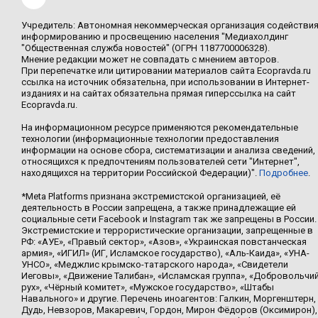
Учредитель: Автономная некоммерческая организация содействи
информированию и просвещению населения "Медиахолдинг
"Общественная служба новостей" (ОГРН 1187700006328).
Мнение редакции может не совпадать с мнением авторов.
При перепечатке или цитировании материалов сайта Ecopravda.ru
ссылка на источник обязательна, при использовании в Интернет-
изданиях и на сайтах обязательна прямая гиперссылка на сайт
Ecopravda.ru.
На информационном ресурсе применяются рекомендательные
технологии (информационные технологии предоставления
информации на основе сбора, систематизации и анализа сведений,
относящихся к предпочтениям пользователей сети "Интернет",
находящихся на территории Российской Федерации)".
Подробнее
.
*Meta Platforms признана экстремистской организацией, её
деятельность в России запрещена, а также принадлежащие ей
социальные сети Facebook и Instagram так же запрещены в России.
Экстремистские и террористические организации, запрещенные в
РФ: «АУЕ», «Правый сектор», «Азов», «Украинская повстанческая
армия», «ИГИЛ» (ИГ, Исламское государство), «Аль-Каида», «УНА-
УНСО», «Меджлис крымско-татарского народа», «Свидетели
Иеговы», «Движение Талибан», «Исламская группа», «Добровольчи
рух», «Чёрный комитет», «Мужское государство», «Штабы
Навального» и другие. Перечень иноагентов: Галкин, Моргенштерн,
Дудь, Невзоров, Макаревич, Гордон, Мирон Фёдоров (Оксимирон),