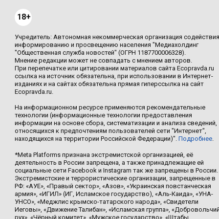
18+
Учредитель: Автономная некоммерческая организация содействи
информированию и просвещению населения "Медиахолдинг
"Общественная служба новостей" (ОГРН 1187700006328).
Мнение редакции может не совпадать с мнением авторов.
При перепечатке или цитировании материалов сайта Ecopravda.ru
ссылка на источник обязательна, при использовании в Интернет-
изданиях и на сайтах обязательна прямая гиперссылка на сайт
Ecopravda.ru.
На информационном ресурсе применяются рекомендательные
технологии (информационные технологии предоставления
информации на основе сбора, систематизации и анализа сведений,
относящихся к предпочтениям пользователей сети "Интернет",
находящихся на территории Российской Федерации)".
Подробнее
.
*Meta Platforms признана экстремистской организацией, её
деятельность в России запрещена, а также принадлежащие ей
социальные сети Facebook и Instagram так же запрещены в России.
Экстремистские и террористические организации, запрещенные в
РФ: «АУЕ», «Правый сектор», «Азов», «Украинская повстанческая
армия», «ИГИЛ» (ИГ, Исламское государство), «Аль-Каида», «УНА-
УНСО», «Меджлис крымско-татарского народа», «Свидетели
Иеговы», «Движение Талибан», «Исламская группа», «Добровольчи
рух», «Чёрный комитет», «Мужское государство», «Штабы