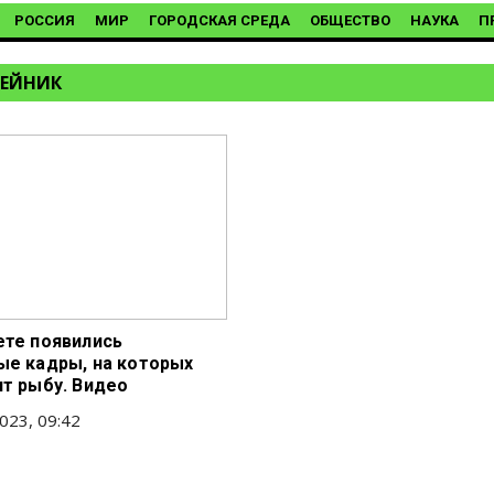
РОССИЯ
МИР
ГОРОДСКАЯ СРЕДА
ОБЩЕСТВО
НАУКА
П
ШЕЙНИК
ете появились
ые кадры, на которых
ит рыбу. Видео
023, 09:42