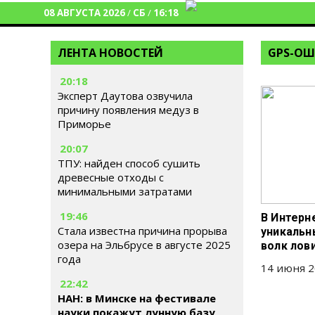
08 АВГУСТА 2026
/
СБ
/
16:18
ЛЕНТА НОВОСТЕЙ
GPS-О
20:18
Эксперт Даутова озвучила
причину появления медуз в
Приморье
20:07
ТПУ: найден способ сушить
древесные отходы с
минимальными затратами
19:46
В Интерн
Стала известна причина прорыва
уникальн
озера на Эльбрусе в августе 2025
волк лов
года
14 июня 2
22:42
НАН: в Минске на фестивале
науки покажут лунную базу