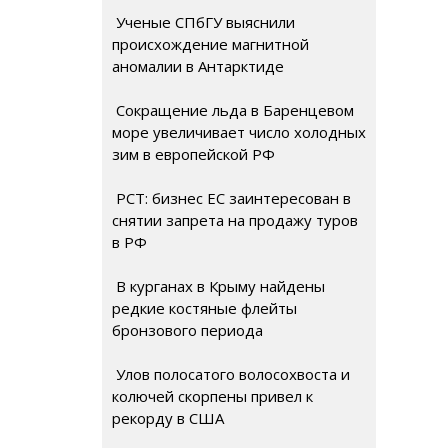
Ученые СПбГУ выяснили
происхождение магнитной
аномалии в Антарктиде
Сокращение льда в Баренцевом
море увеличивает число холодных
зим в европейской РФ
РСТ: бизнес ЕС заинтересован в
снятии запрета на продажу туров
в РФ
В курганах в Крыму найдены
редкие костяные флейты
бронзового периода
Улов полосатого волосохвоста и
колючей скорпены привел к
рекорду в США