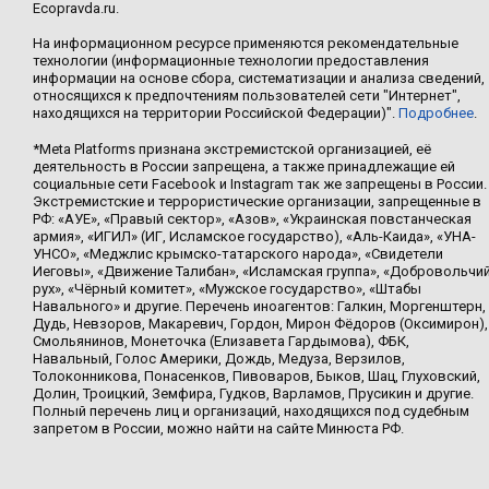
Ecopravda.ru.
На информационном ресурсе применяются рекомендательные
технологии (информационные технологии предоставления
информации на основе сбора, систематизации и анализа сведений,
относящихся к предпочтениям пользователей сети "Интернет",
находящихся на территории Российской Федерации)".
Подробнее
.
*Meta Platforms признана экстремистской организацией, её
деятельность в России запрещена, а также принадлежащие ей
социальные сети Facebook и Instagram так же запрещены в России.
Экстремистские и террористические организации, запрещенные в
РФ: «АУЕ», «Правый сектор», «Азов», «Украинская повстанческая
армия», «ИГИЛ» (ИГ, Исламское государство), «Аль-Каида», «УНА-
УНСО», «Меджлис крымско-татарского народа», «Свидетели
Иеговы», «Движение Талибан», «Исламская группа», «Добровольчи
рух», «Чёрный комитет», «Мужское государство», «Штабы
Навального» и другие. Перечень иноагентов: Галкин, Моргенштерн,
Дудь, Невзоров, Макаревич, Гордон, Мирон Фёдоров (Оксимирон),
Смольянинов, Монеточка (Елизавета Гардымова), ФБК,
Навальный, Голос Америки, Дождь, Медуза, Верзилов,
Толоконникова, Понасенков, Пивоваров, Быков, Шац, Глуховский,
Долин, Троицкий, Земфира, Гудков, Варламов, Прусикин и другие.
Полный перечень лиц и организаций, находящихся под судебным
запретом в России, можно найти на сайте Минюста РФ.