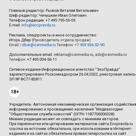
Главный редактор: Рыжов Виталий Витальевич
Шеф-редактор: Чечушкин Иван Олегович.
Телефон редакции: +7 495 795-53-05
E-mail:
info@ecopravda.ru
Реклама, спецпроекты и иное сотрудничество:
Игорь Дбар
(Руководитель отдела продаж)
Email:
i.dbar@osnmedia.ru
Телефон:
+7 909 936-02-90
Дополнительные email:
reklama@osnmedia.ru
,
adv@osnmedia.ru
Телефон:
+7 495 004-56-11
Сетевое издание Информационное агентство "ЭкоПравда"
зарегистрировано Роскомнадзором 26.04.2022, реестровая запись
ЭЛ № ФС77-82811.
18+
Учредитель: Автономная некоммерческая организация содействи
информированию и просвещению населения "Медиахолдинг
"Общественная служба новостей" (ОГРН 1187700006328).
Мнение редакции может не совпадать с мнением авторов.
При перепечатке или цитировании материалов сайта Ecopravda.ru
ссылка на источник обязательна, при использовании в Интернет-
изданиях и на сайтах обязательна прямая гиперссылка на сайт