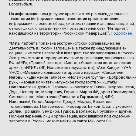
Ecopravda.ru.
На информационном ресурсе применяются рекомендательные
технологии (информационные технологии предоставления
информации на основе сбора, систематизации и анализа сведений,
относящихся к предпочтениям пользователей сети "Интернет",
находящихся на территории Российской Федерации)".
Подробнее
.
*Meta Platforms признана экстремистской организацией, её
деятельность в России запрещена, а также принадлежащие ей
социальные сети Facebook и Instagram так же запрещены в России.
Экстремистские и террористические организации, запрещенные в
РФ: «АУЕ», «Правый сектор», «Азов», «Украинская повстанческая
армия», «ИГИЛ» (ИГ, Исламское государство), «Аль-Каида», «УНА-
УНСО», «Меджлис крымско-татарского народа», «Свидетели
Иеговы», «Движение Талибан», «Исламская группа», «Добровольчи
рух», «Чёрный комитет», «Мужское государство», «Штабы
Навального» и другие. Перечень иноагентов: Галкин, Моргенштерн,
Дудь, Невзоров, Макаревич, Гордон, Мирон Фёдоров (Оксимирон),
Смольянинов, Монеточка (Елизавета Гардымова), ФБК,
Навальный, Голос Америки, Дождь, Медуза, Верзилов,
Толоконникова, Понасенков, Пивоваров, Быков, Шац, Глуховский,
Долин, Троицкий, Земфира, Гудков, Варламов, Прусикин и другие.
Полный перечень лиц и организаций, находящихся под судебным
запретом в России, можно найти на сайте Минюста РФ.