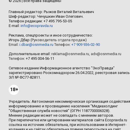
© 2026 | Все права защищены
Главный редактор: Рыжов Виталий Витальевич
Шеф-редактор: Чечушкин Иван Олегович.
Телефон редакции: +7 495 795-53-05
E-mail:
info@ecopravda.ru
Реклама, спецпроекты и иное сотрудничество:
Игорь Дбар
(Руководитель отдела продаж)
Email:
i.dbar@osnmedia.ru
Телефон:
+7 909 936-02-90
Дополнительные email:
reklama@osnmedia.ru
,
adv@osnmedia.ru
Телефон:
+7 495 004-56-11
Сетевое издание Информационное агентство "ЭкоПравда"
зарегистрировано Роскомнадзором 26.04.2022, реестровая запись
ЭЛ № ФС77-82811.
18+
Учредитель: Автономная некоммерческая организация содействи
информированию и просвещению населения "Медиахолдинг
"Общественная служба новостей" (ОГРН 1187700006328).
Мнение редакции может не совпадать с мнением авторов.
При перепечатке или цитировании материалов сайта Ecopravda.ru
ссылка на источник обязательна, при использовании в Интернет-
изданиях и на сайтах обязательна прямая гиперссылка на сайт