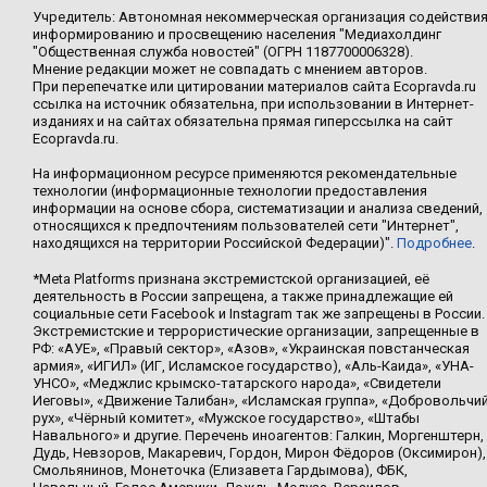
Учредитель: Автономная некоммерческая организация содействи
информированию и просвещению населения "Медиахолдинг
"Общественная служба новостей" (ОГРН 1187700006328).
Мнение редакции может не совпадать с мнением авторов.
При перепечатке или цитировании материалов сайта Ecopravda.ru
ссылка на источник обязательна, при использовании в Интернет-
изданиях и на сайтах обязательна прямая гиперссылка на сайт
Ecopravda.ru.
На информационном ресурсе применяются рекомендательные
технологии (информационные технологии предоставления
информации на основе сбора, систематизации и анализа сведений,
относящихся к предпочтениям пользователей сети "Интернет",
находящихся на территории Российской Федерации)".
Подробнее
.
*Meta Platforms признана экстремистской организацией, её
деятельность в России запрещена, а также принадлежащие ей
социальные сети Facebook и Instagram так же запрещены в России.
Экстремистские и террористические организации, запрещенные в
РФ: «АУЕ», «Правый сектор», «Азов», «Украинская повстанческая
армия», «ИГИЛ» (ИГ, Исламское государство), «Аль-Каида», «УНА-
УНСО», «Меджлис крымско-татарского народа», «Свидетели
Иеговы», «Движение Талибан», «Исламская группа», «Добровольчи
рух», «Чёрный комитет», «Мужское государство», «Штабы
Навального» и другие. Перечень иноагентов: Галкин, Моргенштерн,
Дудь, Невзоров, Макаревич, Гордон, Мирон Фёдоров (Оксимирон),
Смольянинов, Монеточка (Елизавета Гардымова), ФБК,