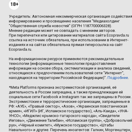
18+
Учредитель: Автономная некоммерческая организация содействи
информированию и просвещению населения "Медиахолдинг
"Общественная служба новостей" (ОГРН 1187700006328).
Мнение редакции может не совпадать с мнением авторов.
При перепечатке или цитировании материалов сайта Ecopravda.ru
ссылка на источник обязательна, при использовании в Интернет-
изданиях и на сайтах обязательна прямая гиперссылка на сайт
Ecopravda.ru.
На информационном ресурсе применяются рекомендательные
технологии (информационные технологии предоставления
информации на основе сбора, систематизации и анализа сведений,
относящихся к предпочтениям пользователей сети "Интернет",
находящихся на территории Российской Федерации)".
Подробнее
.
*Meta Platforms признана экстремистской организацией, её
деятельность в России запрещена, а также принадлежащие ей
социальные сети Facebook и Instagram так же запрещены в России.
Экстремистские и террористические организации, запрещенные в
РФ: «АУЕ», «Правый сектор», «Азов», «Украинская повстанческая
армия», «ИГИЛ» (ИГ, Исламское государство), «Аль-Каида», «УНА-
УНСО», «Меджлис крымско-татарского народа», «Свидетели
Иеговы», «Движение Талибан», «Исламская группа», «Добровольчи
рух», «Чёрный комитет», «Мужское государство», «Штабы
Навального» и другие. Перечень иноагентов: Галкин, Моргенштерн,