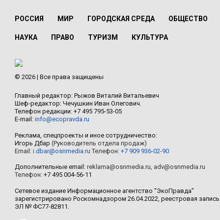
РОССИЯ
МИР
ГОРОДСКАЯ СРЕДА
ОБЩЕСТВО
НАУКА
ПРАВО
ТУРИЗМ
КУЛЬТУРА
© 2026 | Все права защищены
Главный редактор: Рыжов Виталий Витальевич
Шеф-редактор: Чечушкин Иван Олегович.
Телефон редакции: +7 495 795-53-05
E-mail:
info@ecopravda.ru
Реклама, спецпроекты и иное сотрудничество:
Игорь Дбар
(Руководитель отдела продаж)
Email:
i.dbar@osnmedia.ru
Телефон:
+7 909 936-02-90
Дополнительные email:
reklama@osnmedia.ru
,
adv@osnmedia.ru
Телефон:
+7 495 004-56-11
Сетевое издание Информационное агентство "ЭкоПравда"
зарегистрировано Роскомнадзором 26.04.2022, реестровая запись
ЭЛ № ФС77-82811.