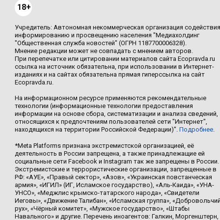
18+
Учредитель: Автономная некоммерческая организация содействи
информированию и просвещению населения "Медиахолдинг
"Общественная служба новостей" (ОГРН 1187700006328).
Мнение редакции может не совпадать с мнением авторов.
При перепечатке или цитировании материалов сайта Ecopravda.ru
ссылка на источник обязательна, при использовании в Интернет-
изданиях и на сайтах обязательна прямая гиперссылка на сайт
Ecopravda.ru.
На информационном ресурсе применяются рекомендательные
технологии (информационные технологии предоставления
информации на основе сбора, систематизации и анализа сведений,
относящихся к предпочтениям пользователей сети "Интернет",
находящихся на территории Российской Федерации)".
Подробнее
.
*Meta Platforms признана экстремистской организацией, её
деятельность в России запрещена, а также принадлежащие ей
социальные сети Facebook и Instagram так же запрещены в России.
Экстремистские и террористические организации, запрещенные в
РФ: «АУЕ», «Правый сектор», «Азов», «Украинская повстанческая
армия», «ИГИЛ» (ИГ, Исламское государство), «Аль-Каида», «УНА-
УНСО», «Меджлис крымско-татарского народа», «Свидетели
Иеговы», «Движение Талибан», «Исламская группа», «Добровольчи
рух», «Чёрный комитет», «Мужское государство», «Штабы
Навального» и другие. Перечень иноагентов: Галкин, Моргенштерн,