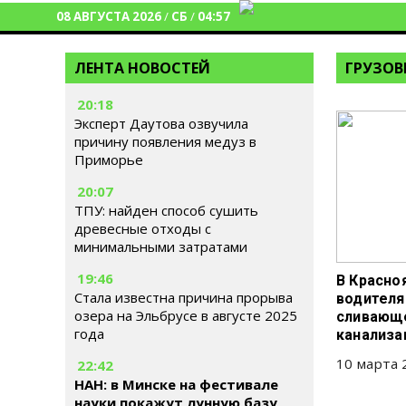
08 АВГУСТА 2026
/
СБ
/
04:57
ЛЕНТА НОВОСТЕЙ
ГРУЗОВ
20:18
Эксперт Даутова озвучила
причину появления медуз в
Приморье
20:07
ТПУ: найден способ сушить
древесные отходы с
минимальными затратами
19:46
В Красно
Стала известна причина прорыва
водителя
озера на Эльбрусе в августе 2025
сливающе
года
канализ
10 марта 
22:42
НАН: в Минске на фестивале
науки покажут лунную базу