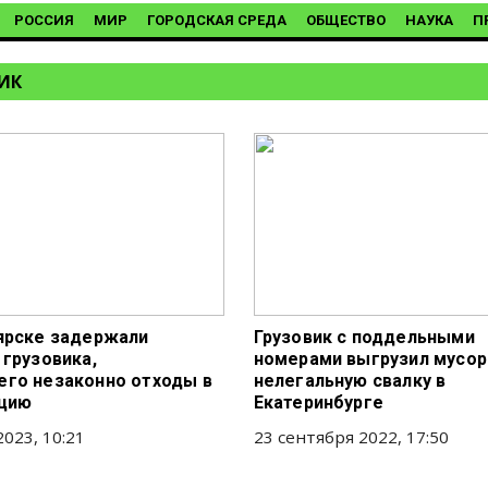
РОССИЯ
МИР
ГОРОДСКАЯ СРЕДА
ОБЩЕСТВО
НАУКА
П
ИК
ярске задержали
Грузовик с поддельными
 грузовика,
номерами выгрузил мусор
го незаконно отходы в
нелегальную свалку в
ацию
Екатеринбурге
2023, 10:21
23 сентября 2022, 17:50