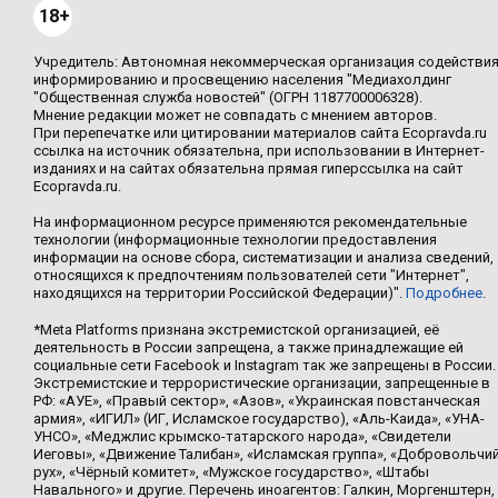
18+
Учредитель: Автономная некоммерческая организация содействи
информированию и просвещению населения "Медиахолдинг
"Общественная служба новостей" (ОГРН 1187700006328).
Мнение редакции может не совпадать с мнением авторов.
При перепечатке или цитировании материалов сайта Ecopravda.ru
ссылка на источник обязательна, при использовании в Интернет-
изданиях и на сайтах обязательна прямая гиперссылка на сайт
Ecopravda.ru.
На информационном ресурсе применяются рекомендательные
технологии (информационные технологии предоставления
информации на основе сбора, систематизации и анализа сведений,
относящихся к предпочтениям пользователей сети "Интернет",
находящихся на территории Российской Федерации)".
Подробнее
.
*Meta Platforms признана экстремистской организацией, её
деятельность в России запрещена, а также принадлежащие ей
социальные сети Facebook и Instagram так же запрещены в России.
Экстремистские и террористические организации, запрещенные в
РФ: «АУЕ», «Правый сектор», «Азов», «Украинская повстанческая
армия», «ИГИЛ» (ИГ, Исламское государство), «Аль-Каида», «УНА-
УНСО», «Меджлис крымско-татарского народа», «Свидетели
Иеговы», «Движение Талибан», «Исламская группа», «Добровольчи
рух», «Чёрный комитет», «Мужское государство», «Штабы
Навального» и другие. Перечень иноагентов: Галкин, Моргенштерн,