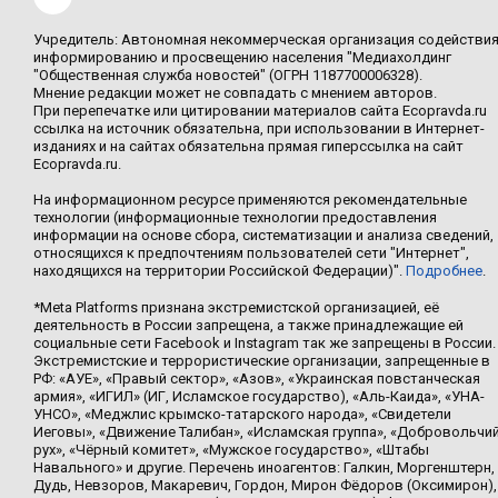
Учредитель: Автономная некоммерческая организация содействи
информированию и просвещению населения "Медиахолдинг
"Общественная служба новостей" (ОГРН 1187700006328).
Мнение редакции может не совпадать с мнением авторов.
При перепечатке или цитировании материалов сайта Ecopravda.ru
ссылка на источник обязательна, при использовании в Интернет-
изданиях и на сайтах обязательна прямая гиперссылка на сайт
Ecopravda.ru.
На информационном ресурсе применяются рекомендательные
технологии (информационные технологии предоставления
информации на основе сбора, систематизации и анализа сведений,
относящихся к предпочтениям пользователей сети "Интернет",
находящихся на территории Российской Федерации)".
Подробнее
.
*Meta Platforms признана экстремистской организацией, её
деятельность в России запрещена, а также принадлежащие ей
социальные сети Facebook и Instagram так же запрещены в России.
Экстремистские и террористические организации, запрещенные в
РФ: «АУЕ», «Правый сектор», «Азов», «Украинская повстанческая
армия», «ИГИЛ» (ИГ, Исламское государство), «Аль-Каида», «УНА-
УНСО», «Меджлис крымско-татарского народа», «Свидетели
Иеговы», «Движение Талибан», «Исламская группа», «Добровольчи
рух», «Чёрный комитет», «Мужское государство», «Штабы
Навального» и другие. Перечень иноагентов: Галкин, Моргенштерн,
Дудь, Невзоров, Макаревич, Гордон, Мирон Фёдоров (Оксимирон),