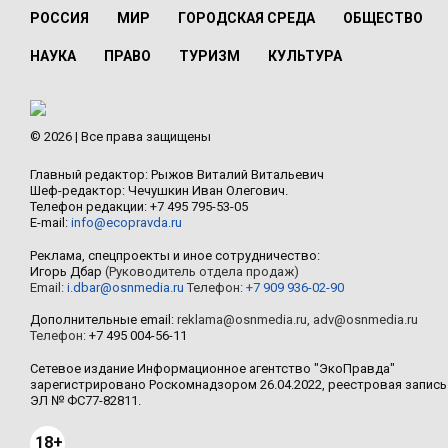
РОССИЯ
МИР
ГОРОДСКАЯ СРЕДА
ОБЩЕСТВО
НАУКА
ПРАВО
ТУРИЗМ
КУЛЬТУРА
© 2026 | Все права защищены
Главный редактор: Рыжов Виталий Витальевич
Шеф-редактор: Чечушкин Иван Олегович.
Телефон редакции: +7 495 795-53-05
E-mail:
info@ecopravda.ru
Реклама, спецпроекты и иное сотрудничество:
Игорь Дбар
(Руководитель отдела продаж)
Email:
i.dbar@osnmedia.ru
Телефон:
+7 909 936-02-90
Дополнительные email:
reklama@osnmedia.ru
,
adv@osnmedia.ru
Телефон:
+7 495 004-56-11
Сетевое издание Информационное агентство "ЭкоПравда"
зарегистрировано Роскомнадзором 26.04.2022, реестровая запись
ЭЛ № ФС77-82811.
18+