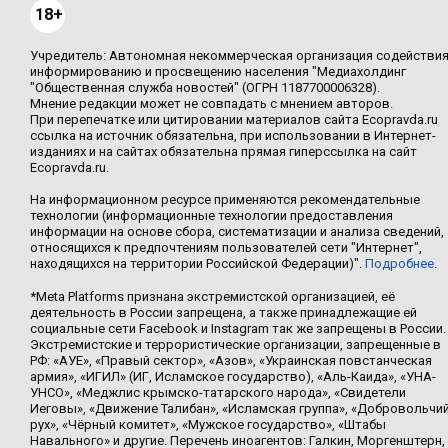
18+
Учредитель: Автономная некоммерческая организация содействи
информированию и просвещению населения "Медиахолдинг
"Общественная служба новостей" (ОГРН 1187700006328).
Мнение редакции может не совпадать с мнением авторов.
При перепечатке или цитировании материалов сайта Ecopravda.ru
ссылка на источник обязательна, при использовании в Интернет-
изданиях и на сайтах обязательна прямая гиперссылка на сайт
Ecopravda.ru.
На информационном ресурсе применяются рекомендательные
технологии (информационные технологии предоставления
информации на основе сбора, систематизации и анализа сведений,
относящихся к предпочтениям пользователей сети "Интернет",
находящихся на территории Российской Федерации)".
Подробнее
.
*Meta Platforms признана экстремистской организацией, её
деятельность в России запрещена, а также принадлежащие ей
социальные сети Facebook и Instagram так же запрещены в России.
Экстремистские и террористические организации, запрещенные в
РФ: «АУЕ», «Правый сектор», «Азов», «Украинская повстанческая
армия», «ИГИЛ» (ИГ, Исламское государство), «Аль-Каида», «УНА-
УНСО», «Меджлис крымско-татарского народа», «Свидетели
Иеговы», «Движение Талибан», «Исламская группа», «Добровольчи
рух», «Чёрный комитет», «Мужское государство», «Штабы
Навального» и другие. Перечень иноагентов: Галкин, Моргенштерн,