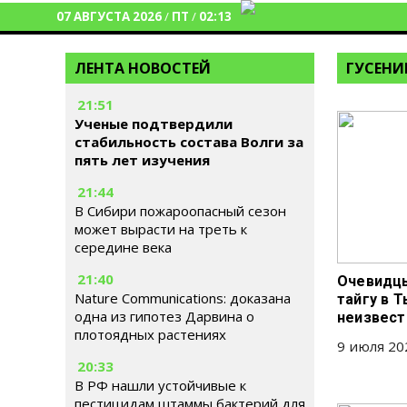
07 АВГУСТА 2026
/
ПТ
/
02:13
ЛЕНТА НОВОСТЕЙ
ГУСЕН
21:51
Ученые подтвердили
стабильность состава Волги за
пять лет изучения
21:44
В Сибири пожароопасный сезон
может вырасти на треть к
середине века
21:40
Очевидцы
Nature Communications: доказана
тайгу в 
одна из гипотез Дарвина о
неизвест
плотоядных растениях
9 июля 20
20:33
В РФ нашли устойчивые к
пестицидам штаммы бактерий для