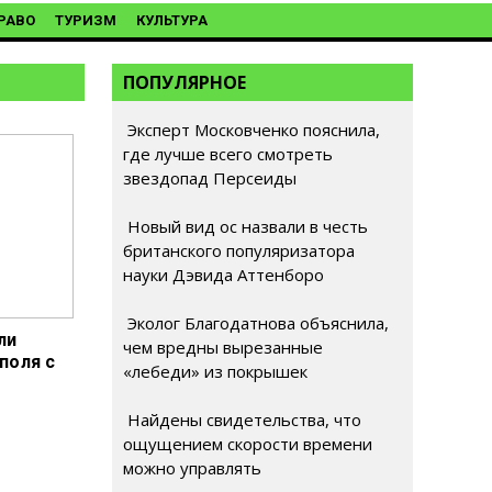
РАВО
ТУРИЗМ
КУЛЬТУРА
ПОПУЛЯРНОЕ
Эксперт Московченко пояснила,
где лучше всего смотреть
звездопад Персеиды
Новый вид ос назвали в честь
британского популяризатора
науки Дэвида Аттенборо
Эколог Благодатнова объяснила,
ли
чем вредны вырезанные
поля с
«лебеди» из покрышек
Найдены свидетельства, что
ощущением скорости времени
можно управлять