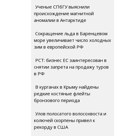
Ученые СПбГУ выяснили
происхождение магнитной
аномалии в Антарктиде
Сокращение льда в Баренцевом
море увеличивает число холодных
зим в европейской РФ
РСТ: бизнес ЕС заинтересован в
снятии запрета на продажу туров
в РФ
В курганах в Крыму найдены
редкие костяные флейты
бронзового периода
Улов полосатого волосохвоста и
колючей скорпены привел к
рекорду в США