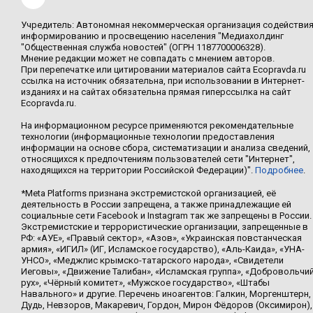
Учредитель: Автономная некоммерческая организация содействи
информированию и просвещению населения "Медиахолдинг
"Общественная служба новостей" (ОГРН 1187700006328).
Мнение редакции может не совпадать с мнением авторов.
При перепечатке или цитировании материалов сайта Ecopravda.ru
ссылка на источник обязательна, при использовании в Интернет-
изданиях и на сайтах обязательна прямая гиперссылка на сайт
Ecopravda.ru.
На информационном ресурсе применяются рекомендательные
технологии (информационные технологии предоставления
информации на основе сбора, систематизации и анализа сведений,
относящихся к предпочтениям пользователей сети "Интернет",
находящихся на территории Российской Федерации)".
Подробнее
.
*Meta Platforms признана экстремистской организацией, её
деятельность в России запрещена, а также принадлежащие ей
социальные сети Facebook и Instagram так же запрещены в России.
Экстремистские и террористические организации, запрещенные в
РФ: «АУЕ», «Правый сектор», «Азов», «Украинская повстанческая
армия», «ИГИЛ» (ИГ, Исламское государство), «Аль-Каида», «УНА-
УНСО», «Меджлис крымско-татарского народа», «Свидетели
Иеговы», «Движение Талибан», «Исламская группа», «Добровольчи
рух», «Чёрный комитет», «Мужское государство», «Штабы
Навального» и другие. Перечень иноагентов: Галкин, Моргенштерн,
Дудь, Невзоров, Макаревич, Гордон, Мирон Фёдоров (Оксимирон),