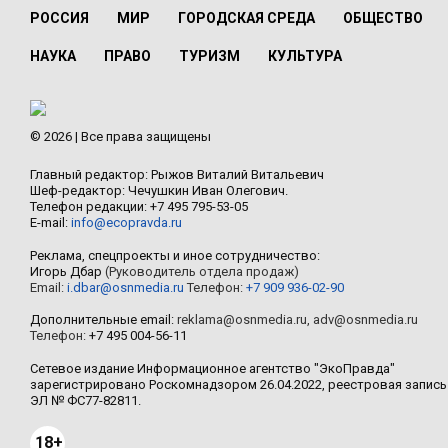
РОССИЯ
МИР
ГОРОДСКАЯ СРЕДА
ОБЩЕСТВО
НАУКА
ПРАВО
ТУРИЗМ
КУЛЬТУРА
© 2026 | Все права защищены
Главный редактор: Рыжов Виталий Витальевич
Шеф-редактор: Чечушкин Иван Олегович.
Телефон редакции: +7 495 795-53-05
E-mail:
info@ecopravda.ru
Реклама, спецпроекты и иное сотрудничество:
Игорь Дбар
(Руководитель отдела продаж)
Email:
i.dbar@osnmedia.ru
Телефон:
+7 909 936-02-90
Дополнительные email:
reklama@osnmedia.ru
,
adv@osnmedia.ru
Телефон:
+7 495 004-56-11
Сетевое издание Информационное агентство "ЭкоПравда"
зарегистрировано Роскомнадзором 26.04.2022, реестровая запись
ЭЛ № ФС77-82811.
18+