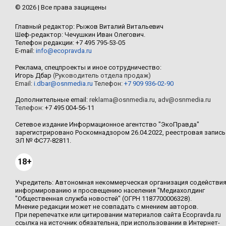
© 2026 | Все права защищены
Главный редактор: Рыжов Виталий Витальевич
Шеф-редактор: Чечушкин Иван Олегович.
Телефон редакции: +7 495 795-53-05
E-mail:
info@ecopravda.ru
Реклама, спецпроекты и иное сотрудничество:
Игорь Дбар
(Руководитель отдела продаж)
Email:
i.dbar@osnmedia.ru
Телефон:
+7 909 936-02-90
Дополнительные email:
reklama@osnmedia.ru
,
adv@osnmedia.ru
Телефон:
+7 495 004-56-11
Сетевое издание Информационное агентство "ЭкоПравда"
зарегистрировано Роскомнадзором 26.04.2022, реестровая запись
ЭЛ № ФС77-82811.
18+
Учредитель: Автономная некоммерческая организация содействи
информированию и просвещению населения "Медиахолдинг
"Общественная служба новостей" (ОГРН 1187700006328).
Мнение редакции может не совпадать с мнением авторов.
При перепечатке или цитировании материалов сайта Ecopravda.ru
ссылка на источник обязательна, при использовании в Интернет-