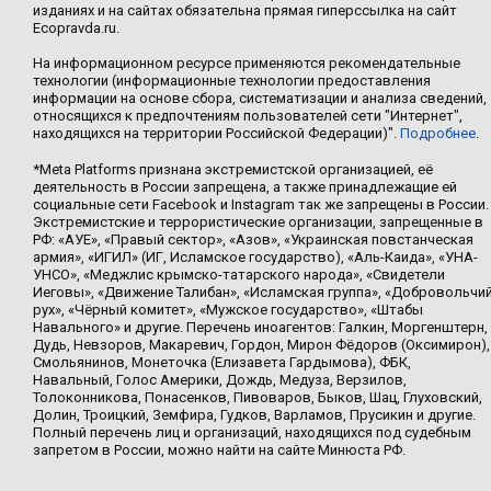
изданиях и на сайтах обязательна прямая гиперссылка на сайт
Ecopravda.ru.
На информационном ресурсе применяются рекомендательные
технологии (информационные технологии предоставления
информации на основе сбора, систематизации и анализа сведений,
относящихся к предпочтениям пользователей сети "Интернет",
находящихся на территории Российской Федерации)".
Подробнее
.
*Meta Platforms признана экстремистской организацией, её
деятельность в России запрещена, а также принадлежащие ей
социальные сети Facebook и Instagram так же запрещены в России.
Экстремистские и террористические организации, запрещенные в
РФ: «АУЕ», «Правый сектор», «Азов», «Украинская повстанческая
армия», «ИГИЛ» (ИГ, Исламское государство), «Аль-Каида», «УНА-
УНСО», «Меджлис крымско-татарского народа», «Свидетели
Иеговы», «Движение Талибан», «Исламская группа», «Добровольчи
рух», «Чёрный комитет», «Мужское государство», «Штабы
Навального» и другие. Перечень иноагентов: Галкин, Моргенштерн,
Дудь, Невзоров, Макаревич, Гордон, Мирон Фёдоров (Оксимирон),
Смольянинов, Монеточка (Елизавета Гардымова), ФБК,
Навальный, Голос Америки, Дождь, Медуза, Верзилов,
Толоконникова, Понасенков, Пивоваров, Быков, Шац, Глуховский,
Долин, Троицкий, Земфира, Гудков, Варламов, Прусикин и другие.
Полный перечень лиц и организаций, находящихся под судебным
запретом в России, можно найти на сайте Минюста РФ.