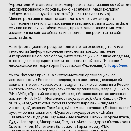
Учредитель: Автономная некоммерческая организация содействи
информированию и просвещению населения "Медиахолдинг
"Общественная служба новостей" (ОГРН 1187700006328).
Мнение редакции может не совпадать с мнением авторов.
При перепечатке или цитировании материалов сайта Ecopravda.ru
ссылка на источник обязательна, при использовании в Интернет-
изданиях и на сайтах обязательна прямая гиперссылка на сайт
Ecopravda.ru.
На информационном ресурсе применяются рекомендательные
технологии (информационные технологии предоставления
информации на основе сбора, систематизации и анализа сведений,
относящихся к предпочтениям пользователей сети "Интернет",
находящихся на территории Российской Федерации)".
Подробнее
.
*Meta Platforms признана экстремистской организацией, её
деятельность в России запрещена, а также принадлежащие ей
социальные сети Facebook и Instagram так же запрещены в России.
Экстремистские и террористические организации, запрещенные в
РФ: «АУЕ», «Правый сектор», «Азов», «Украинская повстанческая
армия», «ИГИЛ» (ИГ, Исламское государство), «Аль-Каида», «УНА-
УНСО», «Меджлис крымско-татарского народа», «Свидетели
Иеговы», «Движение Талибан», «Исламская группа», «Добровольчи
рух», «Чёрный комитет», «Мужское государство», «Штабы
Навального» и другие. Перечень иноагентов: Галкин, Моргенштерн,
Дудь, Невзоров, Макаревич, Гордон, Мирон Фёдоров (Оксимирон),
Смольянинов, Монеточка (Елизавета Гардымова), ФБК,