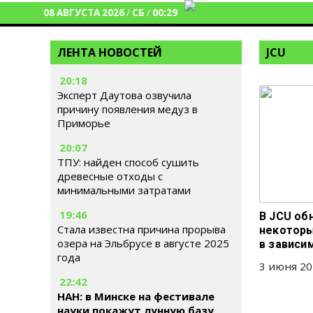
08 АВГУСТА 2026
/
СБ
/
00:29
ЛЕНТА НОВОСТЕЙ
JCU
20:18
Эксперт Даутова озвучила
причину появления медуз в
Приморье
20:07
ТПУ: найден способ сушить
древесные отходы с
минимальными затратами
19:46
В JCU об
Стала известна причина прорыва
некоторы
озера на Эльбрусе в августе 2025
в зависи
года
3 июня 20
22:42
НАН: в Минске на фестивале
науки покажут лунную базу