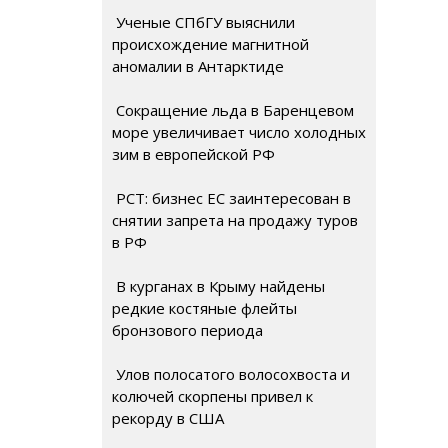
Ученые СПбГУ выяснили
происхождение магнитной
аномалии в Антарктиде
Сокращение льда в Баренцевом
море увеличивает число холодных
зим в европейской РФ
РСТ: бизнес ЕС заинтересован в
снятии запрета на продажу туров
в РФ
В курганах в Крыму найдены
редкие костяные флейты
бронзового периода
Улов полосатого волосохвоста и
колючей скорпены привел к
рекорду в США