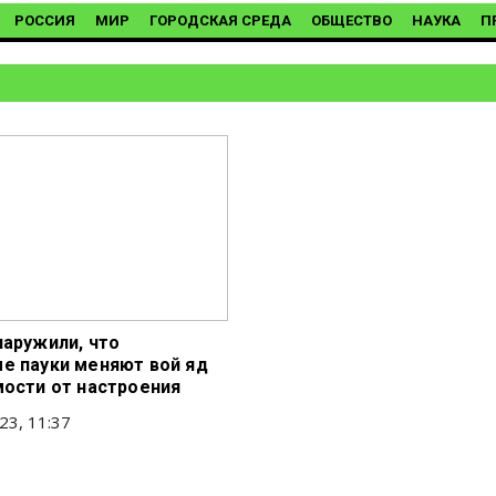
РОССИЯ
МИР
ГОРОДСКАЯ СРЕДА
ОБЩЕСТВО
НАУКА
П
наружили, что
е пауки меняют вой яд
мости от настроения
23, 11:37