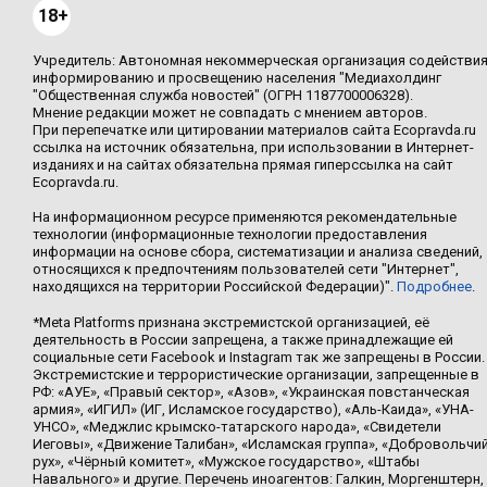
18+
Учредитель: Автономная некоммерческая организация содействи
информированию и просвещению населения "Медиахолдинг
"Общественная служба новостей" (ОГРН 1187700006328).
Мнение редакции может не совпадать с мнением авторов.
При перепечатке или цитировании материалов сайта Ecopravda.ru
ссылка на источник обязательна, при использовании в Интернет-
изданиях и на сайтах обязательна прямая гиперссылка на сайт
Ecopravda.ru.
На информационном ресурсе применяются рекомендательные
технологии (информационные технологии предоставления
информации на основе сбора, систематизации и анализа сведений,
относящихся к предпочтениям пользователей сети "Интернет",
находящихся на территории Российской Федерации)".
Подробнее
.
*Meta Platforms признана экстремистской организацией, её
деятельность в России запрещена, а также принадлежащие ей
социальные сети Facebook и Instagram так же запрещены в России.
Экстремистские и террористические организации, запрещенные в
РФ: «АУЕ», «Правый сектор», «Азов», «Украинская повстанческая
армия», «ИГИЛ» (ИГ, Исламское государство), «Аль-Каида», «УНА-
УНСО», «Меджлис крымско-татарского народа», «Свидетели
Иеговы», «Движение Талибан», «Исламская группа», «Добровольчи
рух», «Чёрный комитет», «Мужское государство», «Штабы
Навального» и другие. Перечень иноагентов: Галкин, Моргенштерн,