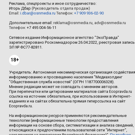
Реклама, спецпроекты и иное сотрудничество:
Игорь Дбар
(Руководитель отдела продаж)
Email:
i.dbar@osnmedia.ru
Телефон:
+7 909 936-02-90
Дополнительные email:
reklama@osnmedia.ru
,
adv@osnmedia.ru
Телефон:
+7 495 004-56-11
Сетевое издание Информационное агентство "ЭкоПравда"
зарегистрировано Роскомнадзором 26.04.2022, реестровая запись
ЭЛ № ФС77-82811.
18+
Учредитель: Автономная некоммерческая организация содействи
информированию и просвещению населения "Медиахолдинг
"Общественная служба новостей" (ОГРН 1187700006328).
Мнение редакции может не совпадать с мнением авторов.
При перепечатке или цитировании материалов сайта Ecopravda.ru
ссылка на источник обязательна, при использовании в Интернет-
изданиях и на сайтах обязательна прямая гиперссылка на сайт
Ecopravda.ru.
На информационном ресурсе применяются рекомендательные
технологии (информационные технологии предоставления
информации на основе сбора, систематизации и анализа сведений,
относящихся к предпочтениям пользователей сети "Интернет",
находящихся на территории Российской Федерации)".
Подробнее
.