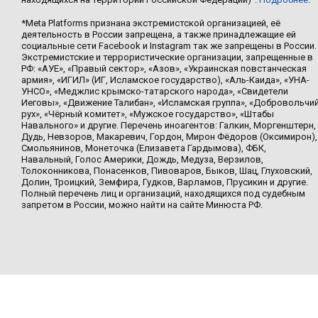
*Meta Platforms признана экстремистской организацией, её
деятельность в России запрещена, а также принадлежащие ей
социальные сети Facebook и Instagram так же запрещены в России.
Экстремистские и террористические организации, запрещенные в
РФ: «АУЕ», «Правый сектор», «Азов», «Украинская повстанческая
армия», «ИГИЛ» (ИГ, Исламское государство), «Аль-Каида», «УНА-
УНСО», «Меджлис крымско-татарского народа», «Свидетели
Иеговы», «Движение Талибан», «Исламская группа», «Добровольчи
рух», «Чёрный комитет», «Мужское государство», «Штабы
Навального» и другие. Перечень иноагентов: Галкин, Моргенштерн,
Дудь, Невзоров, Макаревич, Гордон, Мирон Фёдоров (Оксимирон),
Смольянинов, Монеточка (Елизавета Гардымова), ФБК,
Навальный, Голос Америки, Дождь, Медуза, Верзилов,
Толоконникова, Понасенков, Пивоваров, Быков, Шац, Глуховский,
Долин, Троицкий, Земфира, Гудков, Варламов, Прусикин и другие.
Полный перечень лиц и организаций, находящихся под судебным
запретом в России, можно найти на сайте Минюста РФ.