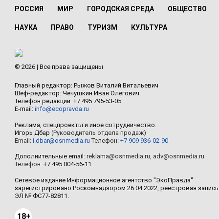
РОССИЯ
МИР
ГОРОДСКАЯ СРЕДА
ОБЩЕСТВО
НАУКА
ПРАВО
ТУРИЗМ
КУЛЬТУРА
© 2026 | Все права защищены
Главный редактор: Рыжов Виталий Витальевич
Шеф-редактор: Чечушкин Иван Олегович.
Телефон редакции: +7 495 795-53-05
E-mail:
info@ecopravda.ru
Реклама, спецпроекты и иное сотрудничество:
Игорь Дбар
(Руководитель отдела продаж)
Email:
i.dbar@osnmedia.ru
Телефон:
+7 909 936-02-90
Дополнительные email:
reklama@osnmedia.ru
,
adv@osnmedia.ru
Телефон:
+7 495 004-56-11
Сетевое издание Информационное агентство "ЭкоПравда"
зарегистрировано Роскомнадзором 26.04.2022, реестровая запись
ЭЛ № ФС77-82811.
18+