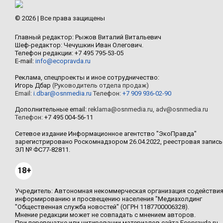
© 2026 | Все права защищены
Главный редактор: Рыжов Виталий Витальевич
Шеф-редактор: Чечушкин Иван Олегович.
Телефон редакции: +7 495 795-53-05
E-mail:
info@ecopravda.ru
Реклама, спецпроекты и иное сотрудничество:
Игорь Дбар
(Руководитель отдела продаж)
Email:
i.dbar@osnmedia.ru
Телефон:
+7 909 936-02-90
Дополнительные email:
reklama@osnmedia.ru
,
adv@osnmedia.ru
Телефон:
+7 495 004-56-11
Сетевое издание Информационное агентство "ЭкоПравда"
зарегистрировано Роскомнадзором 26.04.2022, реестровая запись
ЭЛ № ФС77-82811.
18+
Учредитель: Автономная некоммерческая организация содействи
информированию и просвещению населения "Медиахолдинг
"Общественная служба новостей" (ОГРН 1187700006328).
Мнение редакции может не совпадать с мнением авторов.
При перепечатке или цитировании материалов сайта Ecopravda.ru