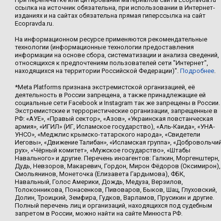
ссылка на источник обязательна, при использовании в Интернет-
изданиях и на сайтах обязательна прямая гиперссылка на сайт
Ecopravda.ru.
На информационном ресурсе применяются рекомендательные
технологии (информационные технологии предоставления
информации на основе сбора, систематизации и анализа сведений,
относящихся к предпочтениям пользователей сети "Интернет",
находящихся на территории Российской Федерации)".
Подробнее
.
*Meta Platforms признана экстремистской организацией, её
деятельность в России запрещена, а также принадлежащие ей
социальные сети Facebook и Instagram так же запрещены в России.
Экстремистские и террористические организации, запрещенные в
РФ: «АУЕ», «Правый сектор», «Азов», «Украинская повстанческая
армия», «ИГИЛ» (ИГ, Исламское государство), «Аль-Каида», «УНА-
УНСО», «Меджлис крымско-татарского народа», «Свидетели
Иеговы», «Движение Талибан», «Исламская группа», «Добровольчи
рух», «Чёрный комитет», «Мужское государство», «Штабы
Навального» и другие. Перечень иноагентов: Галкин, Моргенштерн,
Дудь, Невзоров, Макаревич, Гордон, Мирон Фёдоров (Оксимирон),
Смольянинов, Монеточка (Елизавета Гардымова), ФБК,
Навальный, Голос Америки, Дождь, Медуза, Верзилов,
Толоконникова, Понасенков, Пивоваров, Быков, Шац, Глуховский,
Долин, Троицкий, Земфира, Гудков, Варламов, Прусикин и другие.
Полный перечень лиц и организаций, находящихся под судебным
запретом в России, можно найти на сайте Минюста РФ.