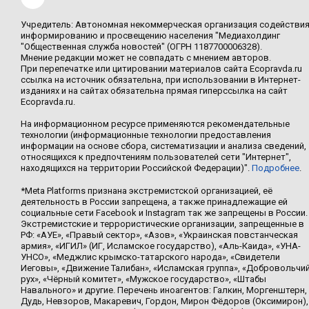
Учредитель: Автономная некоммерческая организация содействи
информированию и просвещению населения "Медиахолдинг
"Общественная служба новостей" (ОГРН 1187700006328).
Мнение редакции может не совпадать с мнением авторов.
При перепечатке или цитировании материалов сайта Ecopravda.ru
ссылка на источник обязательна, при использовании в Интернет-
изданиях и на сайтах обязательна прямая гиперссылка на сайт
Ecopravda.ru.
На информационном ресурсе применяются рекомендательные
технологии (информационные технологии предоставления
информации на основе сбора, систематизации и анализа сведений,
относящихся к предпочтениям пользователей сети "Интернет",
находящихся на территории Российской Федерации)".
Подробнее
.
*Meta Platforms признана экстремистской организацией, её
деятельность в России запрещена, а также принадлежащие ей
социальные сети Facebook и Instagram так же запрещены в России.
Экстремистские и террористические организации, запрещенные в
РФ: «АУЕ», «Правый сектор», «Азов», «Украинская повстанческая
армия», «ИГИЛ» (ИГ, Исламское государство), «Аль-Каида», «УНА-
УНСО», «Меджлис крымско-татарского народа», «Свидетели
Иеговы», «Движение Талибан», «Исламская группа», «Добровольчи
рух», «Чёрный комитет», «Мужское государство», «Штабы
Навального» и другие. Перечень иноагентов: Галкин, Моргенштерн,
Дудь, Невзоров, Макаревич, Гордон, Мирон Фёдоров (Оксимирон),