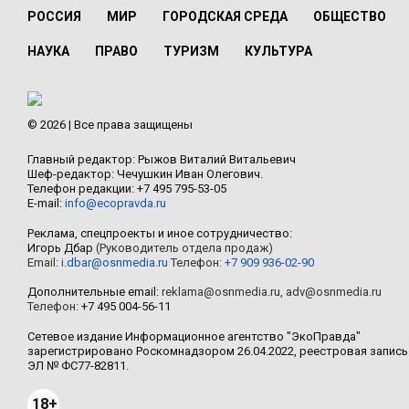
РОССИЯ
МИР
ГОРОДСКАЯ СРЕДА
ОБЩЕСТВО
НАУКА
ПРАВО
ТУРИЗМ
КУЛЬТУРА
© 2026 | Все права защищены
Главный редактор: Рыжов Виталий Витальевич
Шеф-редактор: Чечушкин Иван Олегович.
Телефон редакции: +7 495 795-53-05
E-mail:
info@ecopravda.ru
Реклама, спецпроекты и иное сотрудничество:
Игорь Дбар
(Руководитель отдела продаж)
Email:
i.dbar@osnmedia.ru
Телефон:
+7 909 936-02-90
Дополнительные email:
reklama@osnmedia.ru
,
adv@osnmedia.ru
Телефон:
+7 495 004-56-11
Сетевое издание Информационное агентство "ЭкоПравда"
зарегистрировано Роскомнадзором 26.04.2022, реестровая запись
ЭЛ № ФС77-82811.
18+