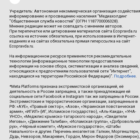
Учредитель: Автономная некоммерческая организация содействи
информированию и просвещению населения "Медиахолдинг
"Общественная служба новостей" (ОГРН 1187700006328).
Мнение редакции может не совпадать с мнением авторов.
При перепечатке или цитировании материалов сайта Ecopravda.ru
ссылка на источник обязательна, при использовании в Интернет-
изданиях и на сайтах обязательна прямая гиперссылка на сайт
Ecopravda.ru.
На информационном ресурсе применяются рекомендательные
технологии (информационные технологии предоставления
информации на основе сбора, систематизации и анализа сведений,
относящихся к предпочтениям пользователей сети "Интернет",
находящихся на территории Российской Федерации)".
Подробнее
.
*Meta Platforms признана экстремистской организацией, её
деятельность в России запрещена, а также принадлежащие ей
социальные сети Facebook и Instagram так же запрещены в России.
Экстремистские и террористические организации, запрещенные в
РФ: «АУЕ», «Правый сектор», «Азов», «Украинская повстанческая
армия», «ИГИЛ» (ИГ, Исламское государство), «Аль-Каида», «УНА-
УНСО», «Меджлис крымско-татарского народа», «Свидетели
Иеговы», «Движение Талибан», «Исламская группа», «Добровольчи
рух», «Чёрный комитет», «Мужское государство», «Штабы
Навального» и другие. Перечень иноагентов: Галкин, Моргенштерн,
Дудь, Невзоров, Макаревич, Гордон, Мирон Фёдоров (Оксимирон),