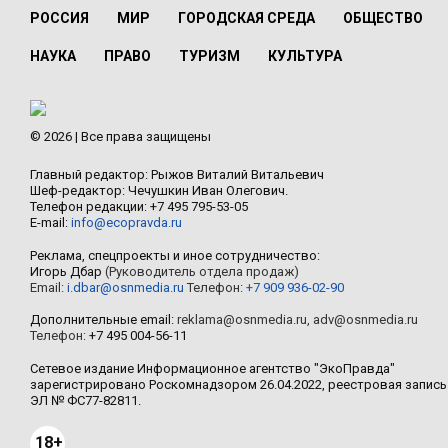
РОССИЯ
МИР
ГОРОДСКАЯ СРЕДА
ОБЩЕСТВО
НАУКА
ПРАВО
ТУРИЗМ
КУЛЬТУРА
© 2026 | Все права защищены
Главный редактор: Рыжов Виталий Витальевич
Шеф-редактор: Чечушкин Иван Олегович.
Телефон редакции: +7 495 795-53-05
E-mail:
info@ecopravda.ru
Реклама, спецпроекты и иное сотрудничество:
Игорь Дбар
(Руководитель отдела продаж)
Email:
i.dbar@osnmedia.ru
Телефон:
+7 909 936-02-90
Дополнительные email:
reklama@osnmedia.ru
,
adv@osnmedia.ru
Телефон:
+7 495 004-56-11
Сетевое издание Информационное агентство "ЭкоПравда"
зарегистрировано Роскомнадзором 26.04.2022, реестровая запись
ЭЛ № ФС77-82811.
18+