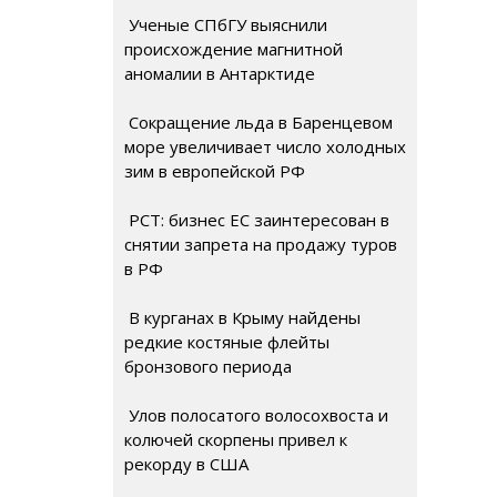
Ученые СПбГУ выяснили
происхождение магнитной
аномалии в Антарктиде
Сокращение льда в Баренцевом
море увеличивает число холодных
зим в европейской РФ
РСТ: бизнес ЕС заинтересован в
снятии запрета на продажу туров
в РФ
В курганах в Крыму найдены
редкие костяные флейты
бронзового периода
Улов полосатого волосохвоста и
колючей скорпены привел к
рекорду в США