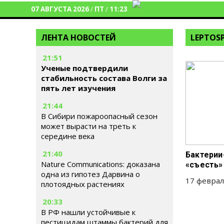
07 АВГУСТА 2026
/
ПТ
/
11:23
ЛЕНТА НОВОСТЕЙ
LEPTOSP
21:51
Ученые подтвердили
стабильность состава Волги за
пять лет изучения
21:44
В Сибири пожароопасный сезон
может вырасти на треть к
середине века
21:40
Бактерии
Nature Communications: доказана
«съесть»
одна из гипотез Дарвина о
17 феврал
плотоядных растениях
20:33
В РФ нашли устойчивые к
пестицидам штаммы бактерий для