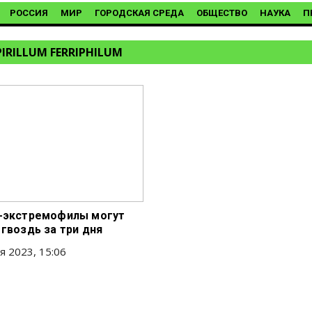
РОССИЯ
МИР
ГОРОДСКАЯ СРЕДА
ОБЩЕСТВО
НАУКА
П
IRILLUM FERRIPHILUM
-экстремофилы могут
 гвоздь за три дня
я 2023, 15:06